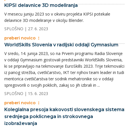
KIPSI delavnice 3D modeliranja
V mesecu juniju 2023 so v okviru projekta KIPSI potekale
delavnice 3D modeliranje v okolju Blender.
SPLOŠNO
| 27. 6. 2023
preberi novico
WorldSkills Slovenia v radijski oddaji Gymnasium
V sredo, 14. junija 2023, so na Prvem programu Radia Slovenije
v oddaji Gymnasium gostovali predstavniki WorldSkills Slovenia,
ki se pripravljajo na tekmovanje EuroSkills 2023. Trije tekmovalci
iz panog strežba, cvetličarstvo, IKT ter njihov team leader in tudi
mentorica cvetličarstva ter sodnik mehatronike so v oddaji
spregovorili o svojih poklicih, zakaj so jih izbrali in ...
SPLOŠNO
| 15. 6. 2023
preberi novico
Kolegialna presoja kakovosti slovenskega sistema
srednjega poklicnega in strokovnega
izobraževanja