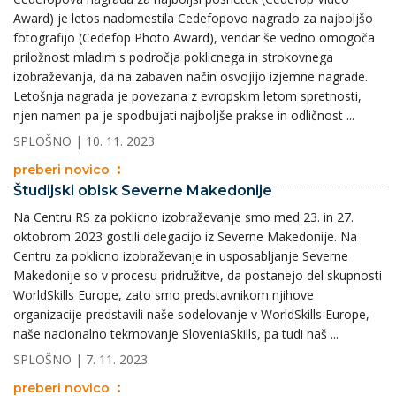
Award) je letos nadomestila Cedefopovo nagrado za najboljšo
fotografijo (Cedefop Photo Award), vendar še vedno omogoča
priložnost mladim s področja poklicnega in strokovnega
izobraževanja, da na zabaven način osvojijo izjemne nagrade.
Letošnja nagrada je povezana z evropskim letom spretnosti,
njen namen pa je spodbujati najboljše prakse in odličnost ...
SPLOŠNO
| 10. 11. 2023
preberi novico
Študijski obisk Severne Makedonije
Na Centru RS za poklicno izobraževanje smo med 23. in 27.
oktobrom 2023 gostili delegacijo iz Severne Makedonije. Na
Centru za poklicno izobraževanje in usposabljanje Severne
Makedonije so v procesu pridružitve, da postanejo del skupnosti
WorldSkills Europe, zato smo predstavnikom njihove
organizacije predstavili naše sodelovanje v WorldSkills Europe,
naše nacionalno tekmovanje SloveniaSkills, pa tudi naš ...
SPLOŠNO
| 7. 11. 2023
preberi novico