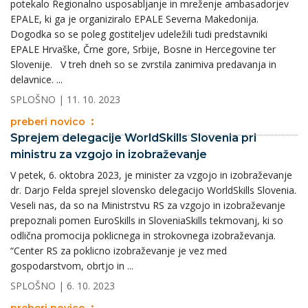
potekalo Regionalno usposabljanje in mreženje ambasadorjev
EPALE, ki ga je organiziralo EPALE Severna Makedonija.
Dogodka so se poleg gostiteljev udeležili tudi predstavniki
EPALE Hrvaške, Črne gore, Srbije, Bosne in Hercegovine ter
Slovenije. V treh dneh so se zvrstila zanimiva predavanja in
delavnice. ...
SPLOŠNO
| 11. 10. 2023
preberi novico
Sprejem delegacije WorldSkills Slovenia pri
ministru za vzgojo in izobraževanje
V petek, 6. oktobra 2023, je minister za vzgojo in izobraževanje
dr. Darjo Felda sprejel slovensko delegacijo WorldSkills Slovenia.
Veseli nas, da so na Ministrstvu RS za vzgojo in izobraževanje
prepoznali pomen EuroSkills in SloveniaSkills tekmovanj, ki so
odlična promocija poklicnega in strokovnega izobraževanja.
“Center RS za poklicno izobraževanje je vez med
gospodarstvom, obrtjo in ...
SPLOŠNO
| 6. 10. 2023