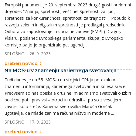
Evropski parlament je 20. septembra 2023 drugič gostil prelomni
dogodek “Znanja, spretnosti, veščine! Spretnosti za ljudi,
spretnosti za konkurenčnost, spretnosti za trajnost”. Pobudo k
razvoju zelenih in digitalnih spretnosti je predlagal predsednik
Odbora za zaposlovanje in socialne zadeve (EMPL) Dragoș
Pîslaru, poslanec Evropskega parlamenta, skupaj z Evropsko
komisijo pa jo je organiziralo pet agencij ...
SPLOŠNO
| 26. 9. 2023
preberi novico
Na MOS-u v znamenju kariernega svetovanja
Tudi danes je na 55. MOS-u na stojnici CPI-ja potekalo v
znamenju informiranja, kariernega svetovanja in kolesa sreče.
Predvsem so nas obiskale družine, mladim smo svetovali o izbiri
poklicne poti, prav vsi – otroci in odrasli – pa so z veseljem
zavrteli kolo sreče. Karierna svetovalka Maruša Goršak
ugotavlja, da mlade zanima računalništvo in moderne ...
SPLOŠNO
| 17. 9. 2023
preberi novico