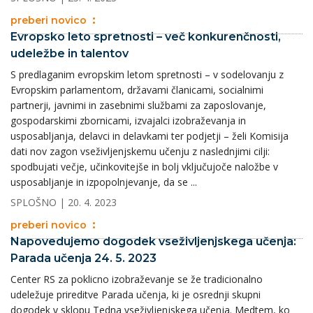
preberi novico
Evropsko leto spretnosti – več konkurenčnosti,
udeležbe in talentov
S predlaganim evropskim letom spretnosti – v sodelovanju z
Evropskim parlamentom, državami članicami, socialnimi
partnerji, javnimi in zasebnimi službami za zaposlovanje,
gospodarskimi zbornicami, izvajalci izobraževanja in
usposabljanja, delavci in delavkami ter podjetji – želi Komisija
dati nov zagon vseživljenjskemu učenju z naslednjimi cilji:
spodbujati večje, učinkovitejše in bolj vključujoče naložbe v
usposabljanje in izpopolnjevanje, da se ...
SPLOŠNO
| 20. 4. 2023
preberi novico
Napovedujemo dogodek vseživljenjskega učenja:
Parada učenja 24. 5. 2023
Center RS za poklicno izobraževanje se že tradicionalno
udeležuje prireditve Parada učenja, ki je osrednji skupni
dogodek v sklopu Tedna vseživljenjskega učenja. Medtem, ko