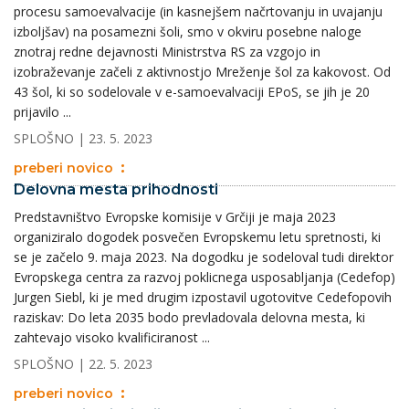
procesu samoevalvacije (in kasnejšem načrtovanju in uvajanju
izboljšav) na posamezni šoli, smo v okviru posebne naloge
znotraj redne dejavnosti Ministrstva RS za vzgojo in
izobraževanje začeli z aktivnostjo Mreženje šol za kakovost. Od
43 šol, ki so sodelovale v e-samoevalvaciji EPoS, se jih je 20
prijavilo ...
SPLOŠNO
| 23. 5. 2023
preberi novico
Delovna mesta prihodnosti
Predstavništvo Evropske komisije v Grčiji je maja 2023
organiziralo dogodek posvečen Evropskemu letu spretnosti, ki
se je začelo 9. maja 2023. Na dogodku je sodeloval tudi direktor
Evropskega centra za razvoj poklicnega usposabljanja (Cedefop)
Jurgen Siebl, ki je med drugim izpostavil ugotovitve Cedefopovih
raziskav: Do leta 2035 bodo prevladovala delovna mesta, ki
zahtevajo visoko kvalificiranost ...
SPLOŠNO
| 22. 5. 2023
preberi novico