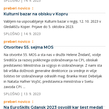
SPLOŠNO
| 14. 9. 2023
preberi novico
Kulturni bazar na obisku v Kopru
Vabljeni na usposabljanje Kulturni bazar v regiji, 12. 10. 2023 v
Gledališču Koper. Prijave do 5. oktobra 2023.
SPLOŠNO
| 14. 9. 2023
preberi novico
Otvoritev 55. sejma MOS
Na otvoritvi 55. MOS-a sta nas v družbi Helene Žnidarič, vodje
Središča za razvoj poklicnega izobraževanja na CPI, obiskali
predstavnici Ministrstva za vzgojo in izobraževanje. Z nami sta
bili vršilka dolžnosti generalne direktorice za srednje in višje
šolstvo ter izobraževanje odraslih mag. Branka Hrast Debeljak
in Nataša Hafner Vojčić, predstavnica ministrstva v Svetu
zavoda CPI. ...
SPLOŠNO
| 13. 9. 2023
preberi novico
Na EuroSkills Gdansk 2023 osvojili kar šest medalj