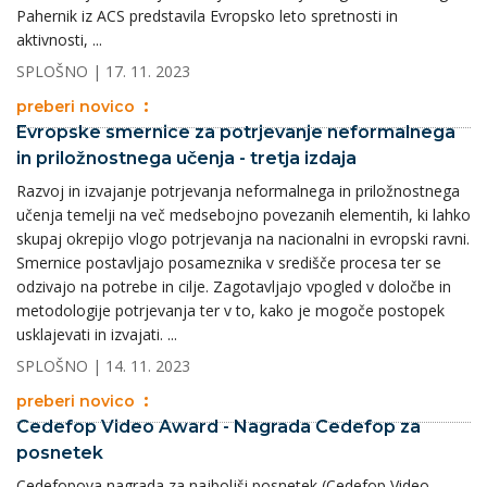
Pahernik iz ACS predstavila Evropsko leto spretnosti in
aktivnosti, ...
SPLOŠNO
| 17. 11. 2023
preberi novico
Evropske smernice za potrjevanje neformalnega
in priložnostnega učenja - tretja izdaja
Razvoj in izvajanje potrjevanja neformalnega in priložnostnega
učenja temelji na več medsebojno povezanih elementih, ki lahko
skupaj okrepijo vlogo potrjevanja na nacionalni in evropski ravni.
Smernice postavljajo posameznika v središče procesa ter se
odzivajo na potrebe in cilje. Zagotavljajo vpogled v določbe in
metodologije potrjevanja ter v to, kako je mogoče postopek
usklajevati in izvajati. ...
SPLOŠNO
| 14. 11. 2023
preberi novico
Cedefop Video Award - Nagrada Cedefop za
posnetek
Cedefopova nagrada za najboljši posnetek (Cedefop Video