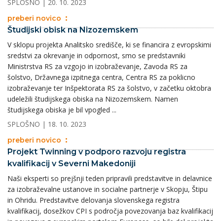
SPLOŠNO
| 20. 10. 2023
preberi novico
Študijski obisk na Nizozemskem
V sklopu projekta Analitsko središče, ki se financira z evropskimi
sredstvi za okrevanje in odpornost, smo se predstavniki
Ministrstva RS za vzgojo in izobraževanje, Zavoda RS za
šolstvo, Državnega izpitnega centra, Centra RS za poklicno
izobraževanje ter Inšpektorata RS za šolstvo, v začetku oktobra
udeležili študijskega obiska na Nizozemskem. Namen
študijskega obiska je bil vpogled ...
SPLOŠNO
| 18. 10. 2023
preberi novico
Projekt Twinning v podporo razvoju registra
kvalifikacij v Severni Makedoniji
Naši eksperti so prejšnji teden pripravili predstavitve in delavnice
za izobraževalne ustanove in socialne partnerje v Skopju, Štipu
in Ohridu. Predstavitve delovanja slovenskega registra
kvalifikacij, dosežkov CPI s področja povezovanja baz kvalifikacij