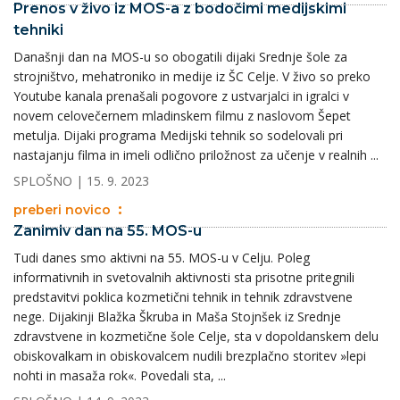
Prenos v živo iz MOS-a z bodočimi medijskimi
tehniki
Današnji dan na MOS-u so obogatili dijaki Srednje šole za
strojništvo, mehatroniko in medije iz ŠC Celje. V živo so preko
Youtube kanala prenašali pogovore z ustvarjalci in igralci v
novem celovečernem mladinskem filmu z naslovom Šepet
metulja. Dijaki programa Medijski tehnik so sodelovali pri
nastajanju filma in imeli odlično priložnost za učenje v realnih ...
SPLOŠNO
| 15. 9. 2023
preberi novico
Zanimiv dan na 55. MOS-u
Tudi danes smo aktivni na 55. MOS-u v Celju. Poleg
informativnih in svetovalnih aktivnosti sta prisotne pritegnili
predstavitvi poklica kozmetični tehnik in tehnik zdravstvene
nege. Dijakinji Blažka Škruba in Maša Stojnšek iz Srednje
zdravstvene in kozmetične šole Celje, sta v dopoldanskem delu
obiskovalkam in obiskovalcem nudili brezplačno storitev »lepi
nohti in masaža rok«. Povedali sta, ...