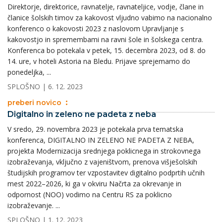
Direktorje, direktorice, ravnatelje, ravnateljice, vodje, člane in
članice šolskih timov za kakovost vljudno vabimo na nacionalno
konferenco o kakovosti 2023 z naslovom Upravljanje s
kakovostjo in spremembami na ravni šole in šolskega centra.
Konferenca bo potekala v petek, 15. decembra 2023, od 8. do
14. ure, v hoteli Astoria na Bledu. Prijave sprejemamo do
ponedeljka, ...
SPLOŠNO
| 6. 12. 2023
preberi novico
Digitalno in zeleno ne padeta z neba
V sredo, 29. novembra 2023 je potekala prva tematska
konferenca, DIGITALNO IN ZELENO NE PADETA Z NEBA,
projekta Modernizacija srednjega poklicnega in strokovnega
izobraževanja, vključno z vajeništvom, prenova višješolskih
študijskih programov ter vzpostavitev digitalno podprtih učnih
mest 2022–2026, ki ga v okviru Načrta za okrevanje in
odpornost (NOO) vodimo na Centru RS za poklicno
izobraževanje. ...
SPLOŠNO
| 1. 12. 2023