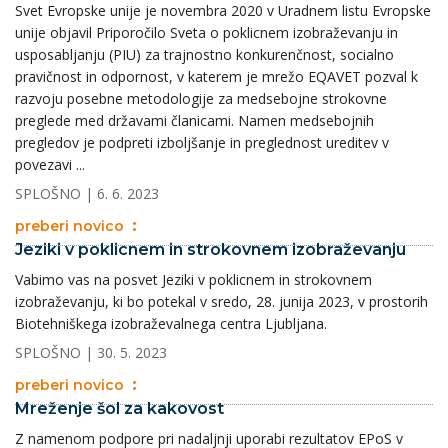
Svet Evropske unije je novembra 2020 v Uradnem listu Evropske
unije objavil Priporočilo Sveta o poklicnem izobraževanju in
usposabljanju (PIU) za trajnostno konkurenčnost, socialno
pravičnost in odpornost, v katerem je mrežo EQAVET pozval k
razvoju posebne metodologije za medsebojne strokovne
preglede med državami članicami. Namen medsebojnih
pregledov je podpreti izboljšanje in preglednost ureditev v
povezavi ...
SPLOŠNO
| 6. 6. 2023
preberi novico
Jeziki v poklicnem in strokovnem izobraževanju
Vabimo vas na posvet Jeziki v poklicnem in strokovnem
izobraževanju, ki bo potekal v sredo, 28. junija 2023, v prostorih
Biotehniškega izobraževalnega centra Ljubljana.
SPLOŠNO
| 30. 5. 2023
preberi novico
Mreženje šol za kakovost
Z namenom podpore pri nadaljnji uporabi rezultatov EPoS v