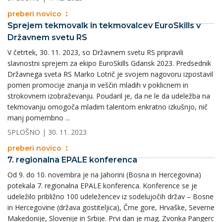
preberi novico
Sprejem tekmovalk in tekmovalcev EuroSkills v
Državnem svetu RS
V četrtek, 30. 11. 2023, so Državnem svetu RS pripravili
slavnostni sprejem za ekipo EuroSkills Gdansk 2023. Predsednik
Državnega sveta RS Marko Lotrič je svojem nagovoru izpostavil
pomen promocije znanja in veščin mladih v poklicnem in
strokovnem izobraževanju. Poudaril je, da ne le da udeležba na
tekmovanju omogoča mladim talentom enkratno izkušnjo, nič
manj pomembno ...
SPLOŠNO
| 30. 11. 2023
preberi novico
7. regionalna EPALE konferenca
Od 9. do 10. novembra je na Jahorini (Bosna in Hercegovina)
potekala 7. regionalna EPALE konferenca. Konference se je
udeležilo približno 100 udeležencev iz sodelujočih držav – Bosne
in Hercegovine (država gostiteljica), Črne gore, Hrvaške, Severne
Makedonije, Slovenije in Srbije. Prvi dan je mag. Zvonka Pangerc