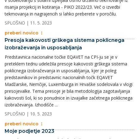
v sodelovanju s šolami izpeljala osmo državno tekmovanje iz
risanja projekcij in kotiranja - PIKO 2022/23. Več o izvedbi
tekmovanja in nagrajencih si lahko preberete v poročilu.
SPLOŠNO
| 11. 5. 2023
preberi novico
Presoja kakovosti grškega sistema poklicnega
izobraževanja in usposabljanja
Predstavnica nacionalne točke EQAVET na CPI-ju se je v
preteklem tednu udeležila presoje kakovosti grškega sistema
poklicnega izobraževanja in usposabljanja, kjer je poleg
predstavnikov in predstavnic nacionalnih točk EQAVET
Madžarske, Nemčije, Luxemburga in Hrvaške sodelovala v vlogi
presojevalke. Tema presoje je bila metodologija zagotavljanja
kakovosti šol, ki so ponudnice in izvajalke začetnega poklicnega
izobraževanja. Izhodišče ...
SPLOŠNO
| 10. 5. 2023
preberi novico
Moje podjetje 2023