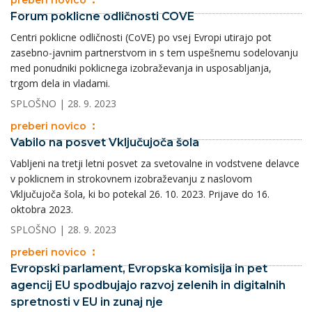
preberi novico
Forum poklicne odličnosti COVE
Centri poklicne odličnosti (CoVE) po vsej Evropi utirajo pot
zasebno-javnim partnerstvom in s tem uspešnemu sodelovanju
med ponudniki poklicnega izobraževanja in usposabljanja,
trgom dela in vladami.
SPLOŠNO
| 28. 9. 2023
preberi novico
Vabilo na posvet Vključujoča šola
Vabljeni na tretji letni posvet za svetovalne in vodstvene delavce
v poklicnem in strokovnem izobraževanju z naslovom
Vključujoča šola, ki bo potekal 26. 10. 2023. Prijave do 16.
oktobra 2023.
SPLOŠNO
| 28. 9. 2023
preberi novico
Evropski parlament, Evropska komisija in pet
agencij EU spodbujajo razvoj zelenih in digitalnih
spretnosti v EU in zunaj nje