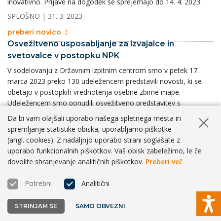
inovativno. Prijave na dogodek se sprejemajo do 14. 4. 2023.
SPLOŠNO
| 31. 3. 2023
preberi novico
Osvežitveno usposabljanje za izvajalce in
svetovalce v postopku NPK
V sodelovanju z Državnim izpitnim centrom smo v petek 17.
marca 2023 preko 130 udeležencem predstavili novosti, ki se
obetajo v postopkih vrednotenja osebne zbirne mape.
Udeležencem smo ponudili osvežitveno predstavitev s
poudarkom na nalogah in obveznostih, ki jih imajo vsi deležniki v
Da bi vam olajšali uporabo našega spletnega mesta in
sistemu certificiranja. Ob tem smo odgovorili tudi na vprašanja,
Skrij ob
spremljanje statistike obiska, uporabljamo piškotke
ki so na ...
(angl. cookies). Z nadaljnjo uporabo strani soglašate z
SPLOŠNO
| 31. 3. 2023
uporabo funkcionalnih piškotkov. Vaš obisk zabeležimo, le če
dovolite shranjevanje analitičnih piškotkov.
Preberi več
preberi novico
Prispevajte k razvoju znanj in veščin na področju
Potrebni
Analitični
tehnologije veriženja blokov v EU
Center RS ​​za poklicno izobraževanje vabi organizacije, da se kot
STRINJAM SE
SAMO OBVEZNI
partnerji pridružijo zavezništvu CHAISE Blockchain Skills for
Možno