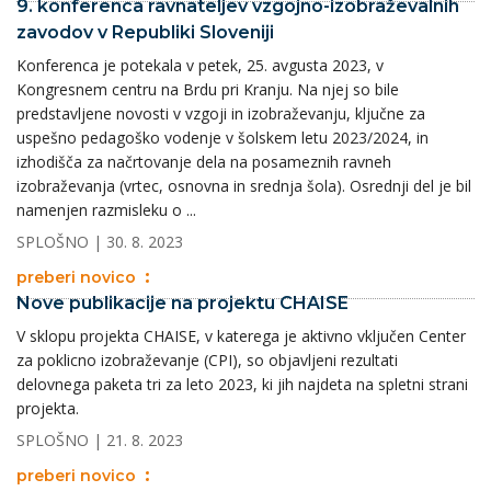
9. konferenca ravnateljev vzgojno-izobraževalnih
zavodov v Republiki Sloveniji
Konferenca je potekala v petek, 25. avgusta 2023, v
Kongresnem centru na Brdu pri Kranju. Na njej so bile
predstavljene novosti v vzgoji in izobraževanju, ključne za
uspešno pedagoško vodenje v šolskem letu 2023/2024, in
izhodišča za načrtovanje dela na posameznih ravneh
izobraževanja (vrtec, osnovna in srednja šola). Osrednji del je bil
namenjen razmisleku o ...
SPLOŠNO
| 30. 8. 2023
preberi novico
Nove publikacije na projektu CHAISE
V sklopu projekta CHAISE, v katerega je aktivno vključen Center
za poklicno izobraževanje (CPI), so objavljeni rezultati
delovnega paketa tri za leto 2023, ki jih najdeta na spletni strani
projekta.
SPLOŠNO
| 21. 8. 2023
preberi novico