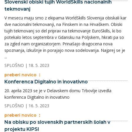
Slovenski obiski tujih WorldSkills nacionalnih
tekmovanj
V mesecu maju smo z ekipama WorldSkills Slovenija obiskali kar
dve nacionalni tekmovanji, na Finskem in na Hrvaškem. Obiski
tujih tekmovanj so del priprav na tekmovanje EuroSkills, ki bo
potekalo letos septembra v Gdansku na Poljskem, hkrati pa so
za zgled nam organizatorjem. Prinašajo dragocena nova
spoznanja, izkušnje in porajajo nova sodelovanja. Najprej se je
...
SPLOŠNO
| 18. 5. 2023
preberi novico
Konferenca Digitalno in inovativno
20. aprila 2023 se je v Delavskem domu Trbovlje izvedla
konferenca Digitalno in inovativno
SPLOŠNO
| 16. 5. 2023
preberi novico
Na obisku po slovenskih partnerskih šolah v
projektu KIPSI