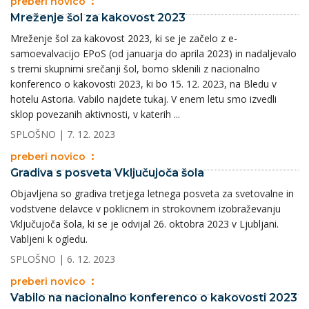
preberi novico
Mreženje šol za kakovost 2023
Mreženje šol za kakovost 2023, ki se je začelo z e-
samoevalvacijo EPoS (od januarja do aprila 2023) in nadaljevalo
s tremi skupnimi srečanji šol, bomo sklenili z nacionalno
konferenco o kakovosti 2023, ki bo 15. 12. 2023, na Bledu v
hotelu Astoria. Vabilo najdete tukaj. V enem letu smo izvedli
sklop povezanih aktivnosti, v katerih ...
SPLOŠNO
| 7. 12. 2023
preberi novico
Gradiva s posveta Vključujoča šola
Objavljena so gradiva tretjega letnega posveta za svetovalne in
vodstvene delavce v poklicnem in strokovnem izobraževanju
Vključujoča šola, ki se je odvijal 26. oktobra 2023 v Ljubljani.
Vabljeni k ogledu.
SPLOŠNO
| 6. 12. 2023
preberi novico
Vabilo na nacionalno konferenco o kakovosti 2023