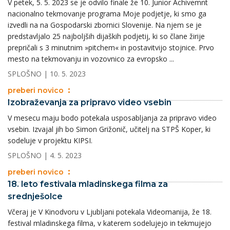
V petek, 5. 5. 2023 se je odvilo finale že 10. Junior Achivemnt
nacionalno tekmovanje programa Moje podjetje, ki smo ga
izvedli na na Gospodarski zbornici Slovenije. Na njem se je
predstavljalo 25 najboljših dijaških podjetij, ki so člane žirije
prepričali s 3 minutnim »pitchem« in postavitvijo stojnice. Prvo
mesto na tekmovanju in vozovnico za evropsko ...
SPLOŠNO
| 10. 5. 2023
preberi novico
Izobraževanja za pripravo video vsebin
V mesecu maju bodo potekala usposabljanja za pripravo video
vsebin. Izvajal jih bo Simon Grižonič, učitelj na STPŠ Koper, ki
sodeluje v projektu KIPSI.
SPLOŠNO
| 4. 5. 2023
preberi novico
18. leto festivala mladinskega filma za
srednješolce
Včeraj je V Kinodvoru v Ljubljani potekala Videomanija, že 18.
festival mladinskega filma, v katerem sodelujejo in tekmujejo