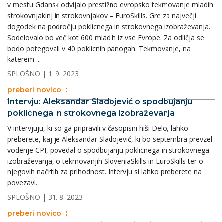
v mestu Gdansk odvijalo prestižno evropsko tekmovanje mladih
strokovnjakinj in strokovnjakov – EuroSkills. Gre za največji
dogodek na področju poklicnega in strokovnega izobraževanja.
Sodelovalo bo več kot 600 mladih iz vse Evrope. Za odličja se
bodo potegovali v 40 poklicnih panogah. Tekmovanje, na
katerem ...
SPLOŠNO
| 1. 9. 2023
preberi novico
Intervju: Aleksandar Sladojević o spodbujanju
poklicnega in strokovnega izobraževanja
V intervjuju, ki so ga pripravili v časopisni hiši Delo, lahko
preberete, kaj je Aleksandar Sladojević, ki bo septembra prevzel
vodenje CPI, povedal o spodbujanju poklicnega in strokovnega
izobraževanja, o tekmovanjih SloveniaSkills in EuroSkills ter o
njegovih načrtih za prihodnost. Intervju si lahko preberete na
povezavi.
SPLOŠNO
| 31. 8. 2023
preberi novico