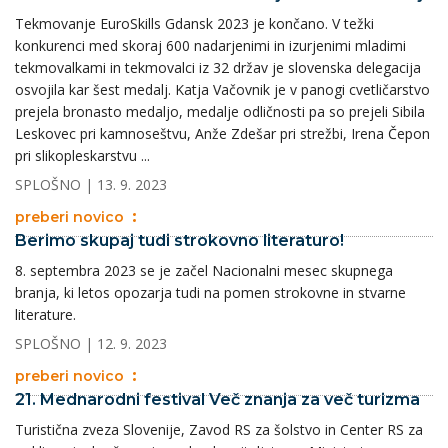
Tekmovanje EuroSkills Gdansk 2023 je končano. V težki
konkurenci med skoraj 600 nadarjenimi in izurjenimi mladimi
tekmovalkami in tekmovalci iz 32 držav je slovenska delegacija
osvojila kar šest medalj. Katja Vačovnik je v panogi cvetličarstvo
prejela bronasto medaljo, medalje odličnosti pa so prejeli Sibila
Leskovec pri kamnoseštvu, Anže Zdešar pri strežbi, Irena Čepon
pri slikopleskarstvu ...
SPLOŠNO
| 13. 9. 2023
preberi novico
Berimo skupaj tudi strokovno literaturo!
8. septembra 2023 se je začel Nacionalni mesec skupnega
branja, ki letos opozarja tudi na pomen strokovne in stvarne
literature.
SPLOŠNO
| 12. 9. 2023
preberi novico
21. Mednarodni festival Več znanja za več turizma
Turistična zveza Slovenije, Zavod RS za šolstvo in Center RS za