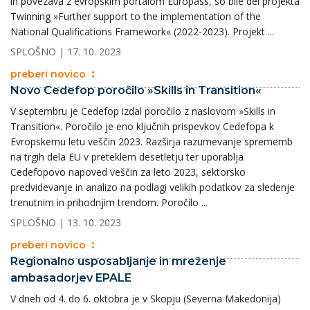
in povezava z evropskim portalom Europass, so bile del projekta
Twinning »Further support to the implementation of the
National Qualifications Framework« (2022-2023). Projekt ...
SPLOŠNO
| 17. 10. 2023
preberi novico
Novo Cedefop poročilo »Skills in Transition«
V septembru je Cedefop izdal poročilo z naslovom »Skills in
Transition«. Poročilo je eno ključnih prispevkov Cedefopa k
Evropskemu letu veščin 2023. Razširja razumevanje sprememb
na trgih dela EU v preteklem desetletju ter uporablja
Cedefopovo napoved veščin za leto 2023, sektorsko
predvidevanje in analizo na podlagi velikih podatkov za sledenje
trenutnim in prihodnjim trendom. Poročilo ...
SPLOŠNO
| 13. 10. 2023
preberi novico
Regionalno usposabljanje in mreženje
ambasadorjev EPALE
V dneh od 4. do 6. oktobra je v Skopju (Severna Makedonija)