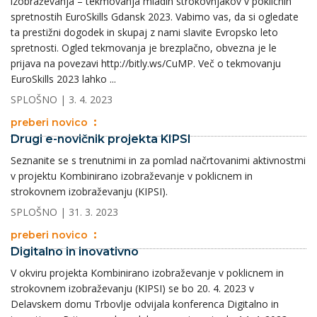
izobraževanja – tekmovanja mladih strokovnjakov v poklicnih
spretnostih EuroSkills Gdansk 2023. Vabimo vas, da si ogledate
ta prestižni dogodek in skupaj z nami slavite Evropsko leto
spretnosti. Ogled tekmovanja je brezplačno, obvezna je le
prijava na povezavi http://bitly.ws/CuMP. Več o tekmovanju
EuroSkills 2023 lahko ...
SPLOŠNO
| 3. 4. 2023
preberi novico
Drugi e-novičnik projekta KIPSI
Seznanite se s trenutnimi in za pomlad načrtovanimi aktivnostmi
v projektu Kombinirano izobraževanje v poklicnem in
strokovnem izobraževanju (KIPSI).
SPLOŠNO
| 31. 3. 2023
preberi novico
Digitalno in inovativno
V okviru projekta Kombinirano izobraževanje v poklicnem in
strokovnem izobraževanju (KIPSI) se bo 20. 4. 2023 v
Delavskem domu Trbovlje odvijala konferenca Digitalno in