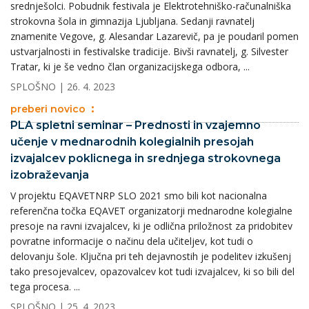
srednješolci. Pobudnik festivala je Elektrotehniško-računalniška
strokovna šola in gimnazija Ljubljana. Sedanji ravnatelj
znamenite Vegove, g. Alesandar Lazarevič, pa je poudaril pomen
ustvarjalnosti in festivalske tradicije. Bivši ravnatelj, g. Silvester
Tratar, ki je še vedno član organizacijskega odbora, ...
SPLOŠNO
| 26. 4. 2023
preberi novico
PLA spletni seminar – Prednosti in vzajemno
učenje v mednarodnih kolegialnih presojah
izvajalcev poklicnega in srednjega strokovnega
izobraževanja
V projektu EQAVETNRP SLO 2021 smo bili kot nacionalna
referenčna točka EQAVET organizatorji mednarodne kolegialne
presoje na ravni izvajalcev, ki je odlična priložnost za pridobitev
povratne informacije o načinu dela učiteljev, kot tudi o
delovanju šole. Ključna pri teh dejavnostih je podelitev izkušenj
tako presojevalcev, opazovalcev kot tudi izvajalcev, ki so bili del
tega procesa. ...
SPLOŠNO
| 25. 4. 2023