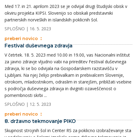
Med 17. in 21. aprilom 2023 se je odvijal drugi študijski obisk v
okviru projekta KIPSI. Slovenijo so obiskali predstavniki
partnerskih norveških in islandskih poklicnih šol.
SPLOŠNO
| 16. 5. 2023
preberi novico
Festival duševnega zdravja
V četrtek. 18. 5. 2023 med 10.00 in 19.00, vas Nacionalni inštitut
za javno zdravje vljudno vabi na prireditev Festival duševnega
zdravja, ki se bo odvijala na Gospodarskem razstavišču v
Ljubljani. Na njej želijo prebivalkam in prebivalcem Slovenije,
otrokom, mladostnikom, odraslim in starejšim, približati vsebine
s področja duševnega zdravja in dvigniti ozaveščenost o
pomembnosti skrbi ...
SPLOŠNO
| 12. 5. 2023
preberi novico
8. državno tekmovanje PIKO
Skupnost strojnih šol in Center RS za poklicno izobraževanje sta