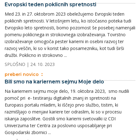
Evropski teden poklicnih spretnosti
Med 23. in 27. oktobrom 2023 obeležujemo Evropski teden
poklicnih spretnosti. V letošnjem letu, ko istočasno poteka tudi
Evropsko leto spretnosti, bomo pozornost še posebej namenjali
pomenu poklicnega in strokovnega izobraževanja. Tovrstno
izobraževanje omogoča pester karierni in osebni razvoj ter
razvoj veščin, ki so v korist tako posamezniku, kot tudi širši
družbi. Poklicno in strokovno ...
SPLOŠNO
| 24. 10. 2023
preberi novico
Bili smo na kariernem sejmu Moje delo
Na kariernem sejmu moje delo, 19. oktobra 2023, smo nudili
pomoč pri e- testiranju digitalnih znanj in spretnosti na
Europass portalu mladim, ki iščejo prvo službo, tistim, ki
razmišljajo o menjavi kariere ter odraslim, ki so v procesu
iskanja zaposlitve. Gostili smo karierni svetovalki iz CDI
Univerzuma ter Centra za poslovno usposabljanje pri
Gospodarski zbornici ...