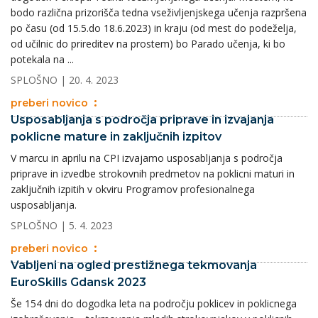
bodo različna prizorišča tedna vseživljenjskega učenja razpršena
po času (od 15.5.do 18.6.2023) in kraju (od mest do podeželja,
od učilnic do prireditev na prostem) bo Parado učenja, ki bo
potekala na ...
SPLOŠNO
| 20. 4. 2023
preberi novico
Usposabljanja s področja priprave in izvajanja
poklicne mature in zaključnih izpitov
V marcu in aprilu na CPI izvajamo usposabljanja s področja
priprave in izvedbe strokovnih predmetov na poklicni maturi in
zaključnih izpitih v okviru Programov profesionalnega
usposabljanja.
SPLOŠNO
| 5. 4. 2023
preberi novico
Vabljeni na ogled prestižnega tekmovanja
EuroSkills Gdansk 2023
Še 154 dni do dogodka leta na področju poklicev in poklicnega