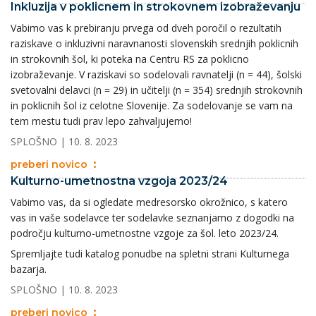
Inkluzija v poklicnem in strokovnem izobraževanju
Vabimo vas k prebiranju prvega od dveh poročil o rezultatih
raziskave o inkluzivni naravnanosti slovenskih srednjih poklicnih
in strokovnih šol, ki poteka na Centru RS za poklicno
izobraževanje. V raziskavi so sodelovali ravnatelji (n = 44), šolski
svetovalni delavci (n = 29) in učitelji (n = 354) srednjih strokovnih
in poklicnih šol iz celotne Slovenije. Za sodelovanje se vam na
tem mestu tudi prav lepo zahvaljujemo!
SPLOŠNO
| 10. 8. 2023
preberi novico
Kulturno-umetnostna vzgoja 2023/24
Vabimo vas, da si ogledate medresorsko okrožnico, s katero
vas in vaše sodelavce ter sodelavke seznanjamo z dogodki na
področju kulturno-umetnostne vzgoje za šol. leto 2023/24.
Spremljajte tudi katalog ponudbe na spletni strani Kulturnega
bazarja.
SPLOŠNO
| 10. 8. 2023
preberi novico