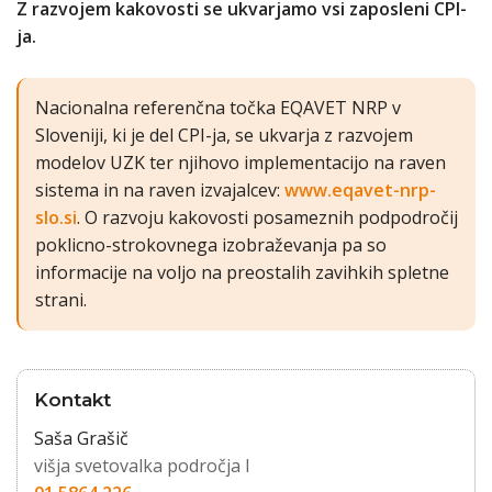
Z razvojem kakovosti se ukvarjamo vsi zaposleni CPI-
ja.
Nacionalna referenčna točka EQAVET NRP v
Sloveniji, ki je del CPI-ja, se ukvarja z razvojem
modelov UZK ter njihovo implementacijo na raven
sistema in na raven izvajalcev:
www.eqavet-nrp-
slo.si
. O razvoju kakovosti posameznih podpodročij
poklicno-strokovnega izobraževanja pa so
informacije na voljo na preostalih zavihkih spletne
strani.
Kontakt
Saša Grašič
višja svetovalka področja I