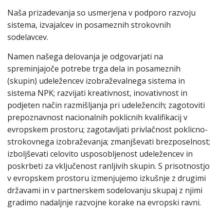
Naša prizadevanja so usmerjena v podporo razvoju
sistema, izvajalcev in posameznih strokovnih
sodelavcev.
Namen našega delovanja je odgovarjati na
spreminjajoče potrebe trga dela in posameznih
(skupin) udeležencev izobraževalnega sistema in
sistema NPK; razvijati kreativnost, inovativnost in
podjeten način razmišljanja pri udeležencih; zagotoviti
prepoznavnost nacionalnih poklicnih kvalifikacij v
evropskem prostoru; zagotavljati privlačnost poklicno-
strokovnega izobraževanja; zmanjševati brezposelnost;
izboljševati celovito usposobljenost udeležencev in
poskrbeti za vključenost ranljivih skupin. S prisotnostjo
v evropskem prostoru izmenjujemo izkušnje z drugimi
državami in v partnerskem sodelovanju skupaj z njimi
gradimo nadaljnje razvojne korake na evropski ravni.