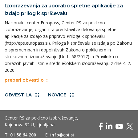
Izobraževanja za uporabo spletne aplikacije za
izdajo prilog k spričevalu
Nacionalni center Europass, Center RS za poklicno
izobraževanje, organizira predstavitve delovanja spletne
aplikacije za izdajo za pripravo Priloge k spričevalu
(http://eps.europass.si). Priloga k spričevalu se izdaja po Zakonu
o spremembah in dopolnitvah Zakona o poklicnem in
strokovnem izobraževanju (Ur. L. 68/2017) in Pravilniku o
obrazcih javnih listin v srednješolskem izobraževanju z dne 4. 2.
2020. ...
preberi obvestilo
OBVESTILA
NOVICE
Center RS za poklicno izobraževanje,
Kajuhova 32 U, Ljubljana
T
01 58 64 200
E
info@cpi.si