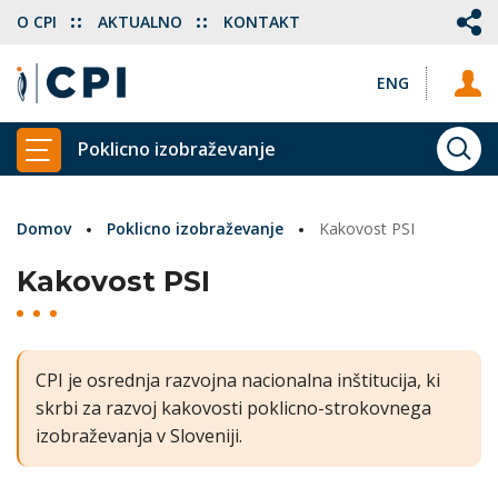
O CPI
AKTUALNO
KONTAKT
ENG
Poklicno izobraževanje
ISKA
PRIKAŽI GLAVNI MENI
Domov
Poklicno izobraževanje
Kakovost PSI
Kakovost PSI
CPI je osrednja razvojna nacionalna inštitucija, ki
skrbi za razvoj kakovosti poklicno-strokovnega
izobraževanja v Sloveniji.