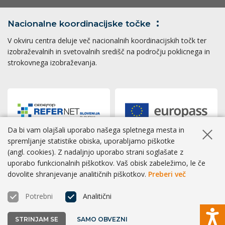
Nacionalne koordinacijske
točke
V okviru centra deluje več nacionalnih koordinacijskih točk ter
izobraževalnih in svetovalnih središč na področju poklicnega in
strokovnega izobraževanja.
Da bi vam olajšali uporabo našega spletnega mesta in
Skrij ob
spremljanje statistike obiska, uporabljamo piškotke
(angl. cookies). Z nadaljnjo uporabo strani soglašate z
Dostopnost
|
Zasebnost
|
Piškotki
uporabo funkcionalnih piškotkov. Vaš obisk zabeležimo, le če
dovolite shranjevanje analitičnih piškotkov.
Preberi več
® CPI 2026 | Izvedba
BOSKO
Potrebni
Analitični
STRINJAM SE
SAMO OBVEZNI