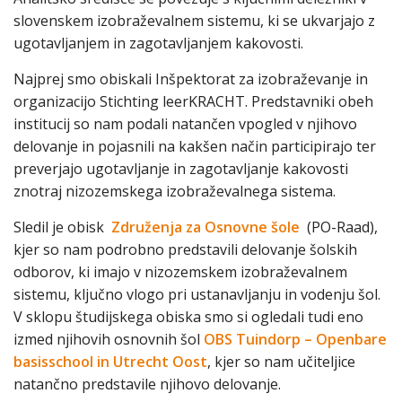
slovenskem izobraževalnem sistemu, ki se ukvarjajo z
ugotavljanjem in zagotavljanjem kakovosti.
Najprej smo obiskali Inšpektorat za izobraževanje in
organizacijo Stichting leerKRACHT. Predstavniki obeh
institucij so nam podali natančen vpogled v njihovo
delovanje in pojasnili na kakšen način participirajo ter
preverjajo ugotavljanje in zagotavljanje kakovosti
znotraj nizozemskega izobraževalnega sistema.
Sledil je obisk
Združenja za Osnovne šole
(PO-Raad),
kjer so nam podrobno predstavili delovanje šolskih
odborov, ki imajo v nizozemskem izobraževalnem
sistemu, ključno vlogo pri ustanavljanju in vodenju šol.
V sklopu študijskega obiska smo si ogledali tudi eno
izmed njihovih osnovnih šol
OBS Tuindorp – Openbare
basisschool in Utrecht Oost
, kjer so nam učiteljice
natančno predstavile njihovo delovanje.