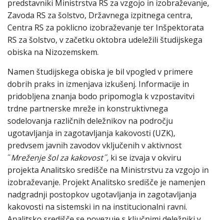
predstavniki Ministrstva RS za vzgojo in izobraževanje,
Zavoda RS za šolstvo, Državnega izpitnega centra,
Centra RS za poklicno izobraževanje ter Inšpektorata
RS za šolstvo, v začetku oktobra udeležili študijskega
obiska na Nizozemskem.
Namen študijskega obiska je bil vpogled v primere
dobrih praks in izmenjava izkušenj. Informacije in
pridobljena znanja bodo pripomogla k vzpostavitvi
trdne partnerske mreže in konstruktivnega
sodelovanja različnih deležnikov na področju
ugotavljanja in zagotavljanja kakovosti (UZK),
predvsem javnih zavodov vključenih v aktivnost
˝
Mreženje šol za kakovost˝,
ki se izvaja v okviru
projekta Analitsko središče na Ministrstvu za vzgojo in
izobraževanje. Projekt Analitsko središče je namenjen
nadgradnji postopkov ugotavljanja in zagotavljanja
kakovosti na sistemski in na institucionalni ravni.
Analitsko središče se povezuje s ključnimi deležniki v