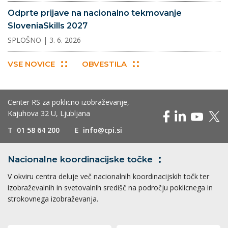
Odprte prijave na nacionalno tekmovanje
SloveniaSkills 2027
SPLOŠNO
| 3. 6. 2026
VSE NOVICE
OBVESTILA
Center RS za poklicno izobraževanje,
Kajuhova 32 U, Ljubljana
T
01 58 64 200
E
info@cpi.si
Nacionalne koordinacijske
točke
V okviru centra deluje več nacionalnih koordinacijskih točk ter
izobraževalnih in svetovalnih središč na področju poklicnega in
strokovnega izobraževanja.