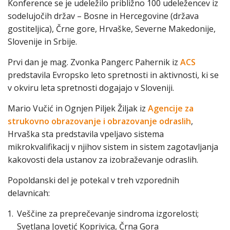
Konference se je udeležilo približno 100 udeležencev iz
sodelujočih držav – Bosne in Hercegovine (država
gostiteljica), Črne gore, Hrvaške, Severne Makedonije,
Slovenije in Srbije.
Prvi dan je mag. Zvonka Pangerc Pahernik iz
ACS
predstavila Evropsko leto spretnosti in aktivnosti, ki se
v okviru leta spretnosti dogajajo v Sloveniji.
Mario Vučić in Ognjen Piljek Žiljak iz
Agencije za
strukovno obrazovanje i obrazovanje odraslih
,
Hrvaška sta predstavila vpeljavo sistema
mikrokvalifikacij v njihov sistem in sistem zagotavljanja
kakovosti dela ustanov za izobraževanje odraslih.
Popoldanski del je potekal v treh vzporednih
delavnicah:
Veščine za preprečevanje sindroma izgorelosti;
Svetlana Jovetić Koprivica, Črna Gora