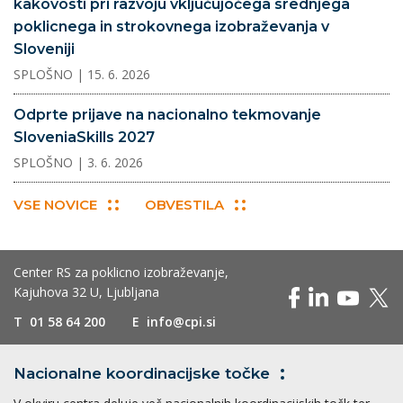
kakovosti pri razvoju vključujočega srednjega
poklicnega in strokovnega izobraževanja v
Sloveniji
SPLOŠNO
| 15. 6. 2026
Odprte prijave na nacionalno tekmovanje
SloveniaSkills 2027
SPLOŠNO
| 3. 6. 2026
VSE NOVICE
OBVESTILA
Center RS za poklicno izobraževanje,
Kajuhova 32 U, Ljubljana
T
01 58 64 200
E
info@cpi.si
Nacionalne koordinacijske
točke