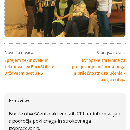
Novejša novica
Starejša novica
Sprejem tekmovalk in
Evropske smernice za
tekmovalcev EuroSkills v
potrjevanje neformalnega
Državnem svetu RS
in priložnostnega učenja -
tretja izdaja
E-novice
Bodite obveščeni o aktivnostih CPI ter informacijah
s področja poklicnega in strokovnega
izobraževanja.