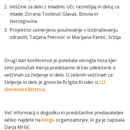
Veščine za delo z mladimi: Uči, razmišljaj in deluj za
mlade; Zorana Tovilović Glavaš, Bosna in
Hercegovina
Projektno usmerjeno poučevanje v izobraževanju
odraslih; Tatjana Petrović in Marijana Pantić, Srbija
Drugi dan konference je potekala okrogla miza kjer
smo poslušali menja predstavnic držav udeleženk o
veščinah za življenje in delo. O zelenih veščinah za
življenje in delo je govorila Brigita Kruder iz
LU
Slovenska Bistrica
.
Več informacij o dogodku in predstavitve predavateljev
lahko najdete na
blogu
organizatorjev, ki ga je zapisala
Darja Mršić.