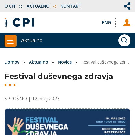
O CPI
AKTUALNO
KONTAKT
ENG
Aktualno
ISKA
PRIKAŽI GLAVNI MENI
Domov
Aktualno
Novice
Festival duševnega zdravja
Festival duševnega zdravja
SPLOŠNO
| 12. maj 2023