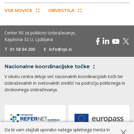
VSE NOVICE
OBVESTILA
Center RS za poklicno izobraževanje,
Kajuhova 32 U, Ljubljana
T
01 58 64 200
E
info@cpi.si
Nacionalne koordinacijske
točke
V okviru centra deluje več nacionalnih koordinacijskih točk ter
izobraževalnih in svetovalnih središč na področju poklicnega in
strokovnega izobraževanja.
Da bi vam olajšali uporabo našega spletnega mesta in