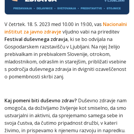
V četrtek. 18. 5. 2023 med 10.00 in 19.00, vas
Nacionalni
inštitut za javno zdravje
vljudno vabi na prireditev
Festival duševnega zdravja
, ki se bo odvijala na
Gospodarskem razstavišču v Ljubljani. Na njej želijo
prebivalkam in prebivalcem Slovenije, otrokom,
mladostnikom, odraslim in starejšim, približati vsebine
s področja duševnega zdravja in dvigniti ozaveščenost
o pomembnosti skrbi zanj.
Kaj pomeni biti duševno zdrav?
Duševno zdravje nam
omogoča, da doživljamo življenje kot smiselno, da smo
ustvarjalni in aktivni, da sprejemamo samega sebe in
svoja čustva, da čutimo pripadnost družbi, v kateri
živimo, in prispevamo k njenemu razvoju in napredku.