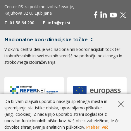
Center RS za poklicno izobraževanje,
Kajuhova 32 U, Ljubljana
T
01 58 64 200
E
info@cpi.si
Nacionalne koordinacijske
točke
V okviru centra deluje več nacionalnih koordinacijskih točk ter
izobraževalnih in svetovalnih središč na področju poklicnega in
strokovnega izobraževanja.
Da bi vam olajšali uporabo našega spletnega mesta in
Skrij ob
spremljanje statistike obiska, uporabljamo piškotke
(angl. cookies). Z nadaljnjo uporabo strani soglašate z
Dostopnost
|
Zasebnost
|
Piškotki
uporabo funkcionalnih piškotkov. Vaš obisk zabeležimo, le če
dovolite shranjevanje analitičnih piškotkov.
Preberi več