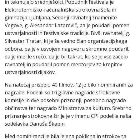
in tekmujejo srednješolci. Pobudnik festivala je
Elektrotehniško-računalniška strokovna šola in
gimnazija Ljubljana. Sedanji ravnatelj znamenite
Vegove, g. Alesandar Lazarevič, pa je poudaril pomen
ustvarjalnosti in festivalske tradicije. Bivši ravnatelj, g.
Silvester Tratar, ki je še vedno član organizacijskega
odbora, pa je v usvojem nagovoru skromno poudaril,
da je imel le srečo, da je bil takrat, ko se je vse začelo
ravnatelj in poudaril pomen mentorjev za krepitev
ustvarjalnosti dijakov.
Na natečaj prispelo 40 filmov, 12 je bilo nominiranih za
nagrade. Podelili so tri glavne nagrade strokovne
komisije in dve posebni priznanji, posebno nagrado
občinstva ter nagrado Ministrstva za kulturo. Srebrno
priznanje strokovne žirije je v imenu CPI podelila naša
sodelavka Danuša Škapin.
Med nominiranci je bila le ena poklicna in strokovna