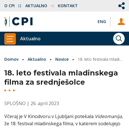
O CPI
AKTUALNO
KONTAKT
ENG
Aktualno
ISKA
PRIKAŽI GLAVNI MENI
Domov
Aktualno
Novice
18. leto festivala mladinskega filma za srednješolce
18. leto festivala mladinskega
filma za srednješolce
SPLOŠNO
| 26. april 2023
Včeraj je V Kinodvoru v Ljubljani potekala
Videomanija
,
že 18. festival mladinskega filma, v katerem sodelujejo