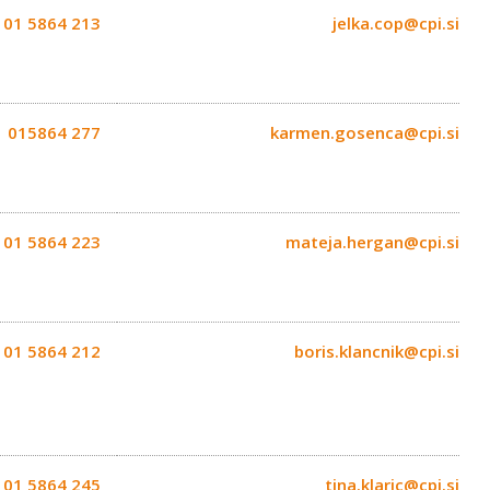
01 5864 213
jelka.cop@cpi.si
015864 277
karmen.gosenca@cpi.si
01 5864 223
mateja.hergan@cpi.si
01 5864 212
boris.klancnik@cpi.si
01 5864 245
tina.klaric@cpi.si