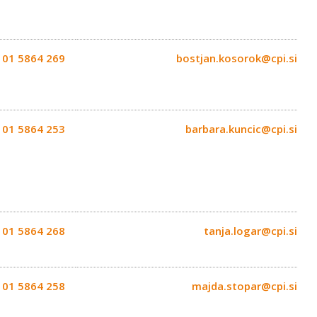
01 5864 269
bostjan.kosorok@cpi.si
01 5864 253
barbara.kuncic@cpi.si
01 5864 268
tanja.logar@cpi.si
01 5864 258
majda.stopar@cpi.si