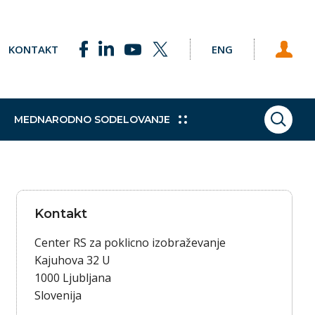
KONTAKT
ENG
MEDNARODNO SODELOVANJE
ISKAN
ke točke
Pobude
Praktično izobraževanje
Sklad za podnebne spremembe
Študijski obiski
h programov
e Svetu EU
Dodatne kvalifikacije
Vajeništvo
Kontakt
gija
Trajnostni razvoj
Center RS za poklicno izobraževanje
Kajuhova 32 U
1000 Ljubljana
Slovenija