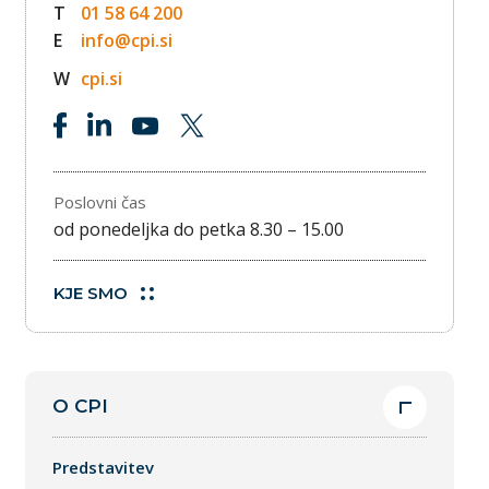
T
01 58 64 200
E
info@cpi.si
W
cpi.si
Poslovni čas
od ponedeljka do petka 8.30 – 15.00
KJE SMO
O CPI
Predstavitev