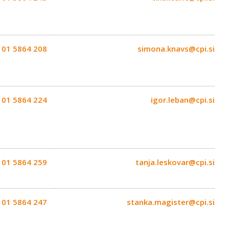
01 5864 208
simona.knavs@cpi.si
01 5864 224
igor.leban@cpi.si
01 5864 259
tanja.leskovar@cpi.si
01 5864 247
stanka.magister@cpi.si