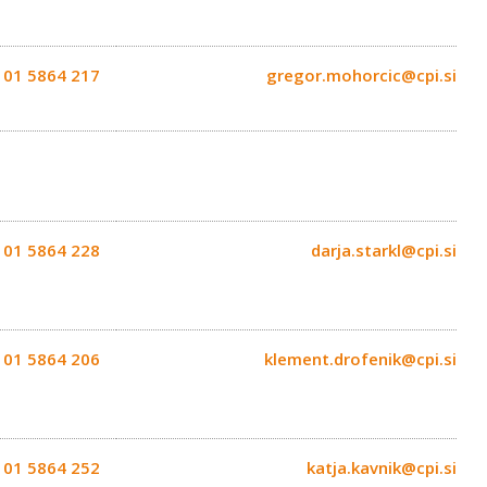
01 5864 217
gregor.mohorcic@cpi.si
01 5864 228
darja.starkl@cpi.si
01 5864 206
klement.drofenik@cpi.si
01 5864 252
katja.kavnik@cpi.si