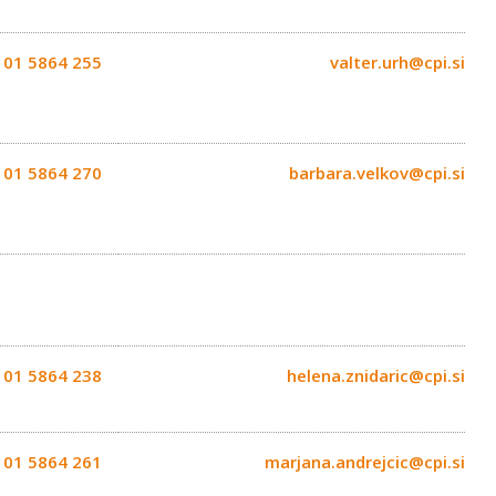
01 5864 255
valter.urh@cpi.si
01 5864 270
barbara.velkov@cpi.si
01 5864 238
helena.znidaric@cpi.si
01 5864 261
marjana.andrejcic@cpi.si