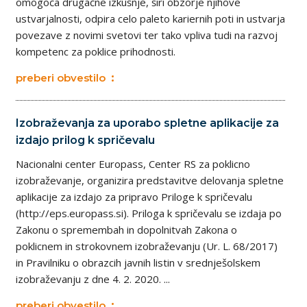
omogoča drugačne izkušnje, širi obzorje njihove
ustvarjalnosti, odpira celo paleto kariernih poti in ustvarja
povezave z novimi svetovi ter tako vpliva tudi na razvoj
kompetenc za poklice prihodnosti.
preberi obvestilo
Izobraževanja za uporabo spletne aplikacije za
izdajo prilog k spričevalu
Nacionalni center Europass, Center RS za poklicno
izobraževanje, organizira predstavitve delovanja spletne
aplikacije za izdajo za pripravo Priloge k spričevalu
(http://eps.europass.si). Priloga k spričevalu se izdaja po
Zakonu o spremembah in dopolnitvah Zakona o
poklicnem in strokovnem izobraževanju (Ur. L. 68/2017)
in Pravilniku o obrazcih javnih listin v srednješolskem
izobraževanju z dne 4. 2. 2020. ...
preberi obvestilo