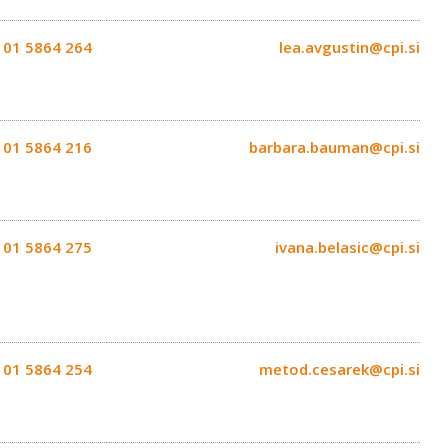
01 5864 264
lea.avgustin@cpi.si
01 5864 216
barbara.bauman@cpi.si
01 5864 275
ivana.belasic@cpi.si
01 5864 254
metod.cesarek@cpi.si