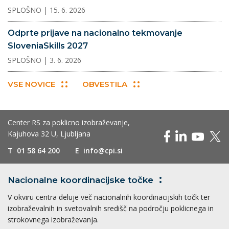
SPLOŠNO
| 15. 6. 2026
Odprte prijave na nacionalno tekmovanje
SloveniaSkills 2027
SPLOŠNO
| 3. 6. 2026
VSE NOVICE
OBVESTILA
Center RS za poklicno izobraževanje,
Kajuhova 32 U, Ljubljana
T
01 58 64 200
E
info@cpi.si
Nacionalne koordinacijske
točke
V okviru centra deluje več nacionalnih koordinacijskih točk ter
izobraževalnih in svetovalnih središč na področju poklicnega in
strokovnega izobraževanja.