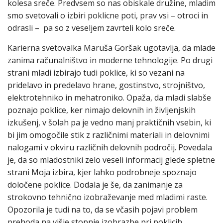
kolesa sreče. Predvsem so nas obiskale družine, mladim
smo svetovali o izbiri poklicne poti, prav vsi – otroci in
odrasli – pa so z veseljem zavrteli kolo sreče.
Karierna svetovalka Maruša Goršak ugotavlja, da mlade
zanima računalništvo in moderne tehnologije. Po drugi
strani mladi izbirajo tudi poklice, ki so vezani na
pridelavo in predelavo hrane, gostinstvo, strojništvo,
elektrotehniko in mehatroniko. Opaža, da mladi slabše
poznajo poklice, ker nimajo delovnih in življenjskih
izkušenj, v šolah pa je vedno manj praktičnih vsebin, ki
bi jim omogočile stik z različnimi materiali in delovnimi
nalogami v okviru različnih delovnih področij. Povedala
je, da so mladostniki zelo veseli informacij glede spletne
strani Moja izbira, kjer lahko podrobneje spoznajo
določene poklice. Dodala je še, da zanimanje za
strokovno tehnično izobraževanje med mladimi raste.
Opozorila je tudi na to, da se včasih pojavi problem
prehoda na višje stopnje izobrazbe pri poklicih