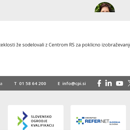
reteklosti že sodelovali z Centrom RS za poklicno izobraževan
na
T
01 58 64 200
E
info@cpi.si