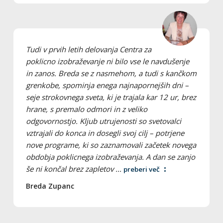
Tudi v prvih letih delovanja Centra za
poklicno izobraževanje ni bilo vse le navdušenje
in zanos. Breda se z nasmehom, a tudi s kančkom
grenkobe, spominja enega najnapornejših dni –
seje strokovnega sveta, ki je trajala kar 12 ur, brez
hrane, s premalo odmori in z veliko
odgovornostjo. Kljub utrujenosti so svetovalci
vztrajali do konca in dosegli svoj cilj – potrjene
nove programe, ki so zaznamovali začetek novega
obdobja poklicnega izobraževanja. A dan se zanjo
še ni končal brez zapletov ...
preberi več
Breda Zupanc