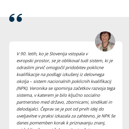
V 90. letih, ko je Slovenija vstopala v
evropski prostor, se je oblikoval tudi sistem, ki je
odraslim prvič omogočil pridobitev poklicne
kvalifikacije na podlagi izkušenj iz delovnega
okolja – sistem nacionalnih poklicnih kvalifikacij
(NPK). Veronika se spominja začetkov razvoja tega
sistema, v katerem je bilo ključno socialno
partnerstvo med državo, zbornicami, sindikati in
delodajalci. Čeprav se je pot od prvih idej do
uveljavitve v praksi izkazala za zahtevno, je NPK še
danes pomemben korak k priznavanju znanj,