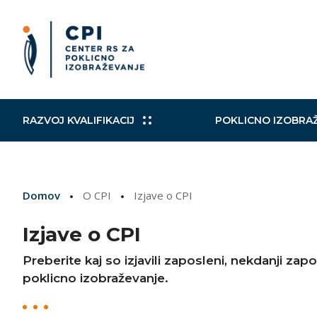
RAZVOJ KVALIFIKACIJ
POKLICNO IZOBRA
Slovensko ogrodje kvalifikacij
Izobraževalni in drugi programi
Kohezijski projekti
Mobilni CPI
Poklicni
Raziskav
Načrt za
Aktualni
Domov
O CPI
Izjave o CPI
Izobraževalni programi
Zaključevanje izobraževanja
Norveški finančni mehanizem in
Mednarodni sporazumi
Nacional
VKO
TWINNI
Evropsk
Finančni mehanizem EGP
Izjave o CPI
Izobraževanje in usposabljanje
Podpora
strokovnih delavcev
Preberite kaj so izjavili zaposleni, nekdanji zap
poklicno izobraževanje.
EuroSkills/SloveniaSkills
Vključujo