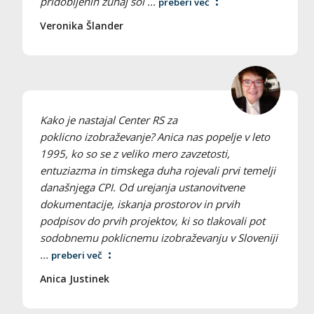
pridobljenih zunaj šol ...
preberi več
Veronika Šlander
Kako je nastajal Center RS za
poklicno izobraževanje? Anica nas popelje v leto
1995, ko so se z veliko mero zavzetosti,
entuziazma in timskega duha rojevali prvi temelji
današnjega CPI. Od urejanja ustanovitvene
dokumentacije, iskanja prostorov in prvih
podpisov do prvih projektov, ki so tlakovali pot
sodobnemu poklicnemu izobraževanju v Sloveniji
...
preberi več
Anica Justinek