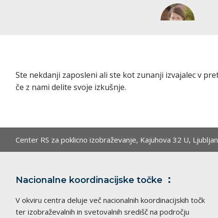
Ste nekdanji zaposleni ali ste kot zunanji izvajalec v p
če z nami delite svoje izkušnje.
Center RS za poklicno izobraževanje,
Kajuhova 32 U, Ljublja
Nacionalne koordinacijske
točke
V okviru centra deluje več nacionalnih koordinacijskih točk
ter izobraževalnih in svetovalnih središč na področju