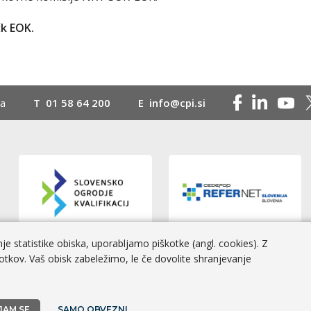
čk EOK.
na
T
01 58 64 200
E
info@cpi.si
e statistike obiska, uporabljamo piškotke (angl. cookies). Z
otkov. Vaš obisk zabeležimo, le če dovolite shranjevanje
 Izvedba
BOSKO
JAM SE
SAMO OBVEZNI