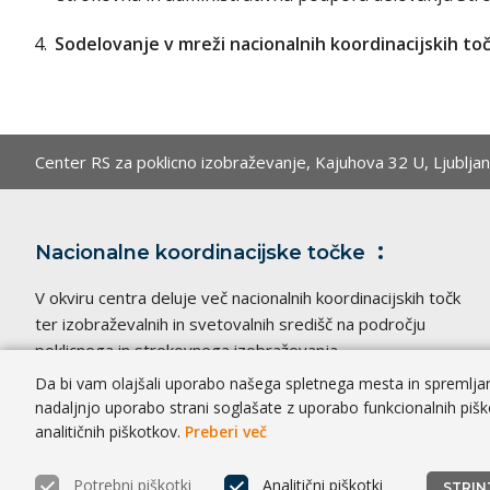
Sodelovanje v mreži nacionalnih koordinacijskih to
Center RS za poklicno izobraževanje,
Kajuhova 32 U, Ljublja
Nacionalne koordinacijske
točke
V okviru centra deluje več nacionalnih koordinacijskih točk
ter izobraževalnih in svetovalnih središč na področju
poklicnega in strokovnega izobraževanja.
Da bi vam olajšali uporabo našega spletnega mesta in spremljanj
nadaljnjo uporabo strani soglašate z uporabo funkcionalnih pišk
analitičnih piškotkov.
Preberi več
Dostopnost
|
Zasebnost
|
Piškotki
® CPI 2026 |
Potrebni piškotki
Analitični piškotki
STRIN