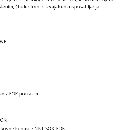
slenim, študentom in izvajalcem usposabljanja):
OVK;
ave z EOK portalom.
SOK;
rokovne komisije NKT SOK-EOK.