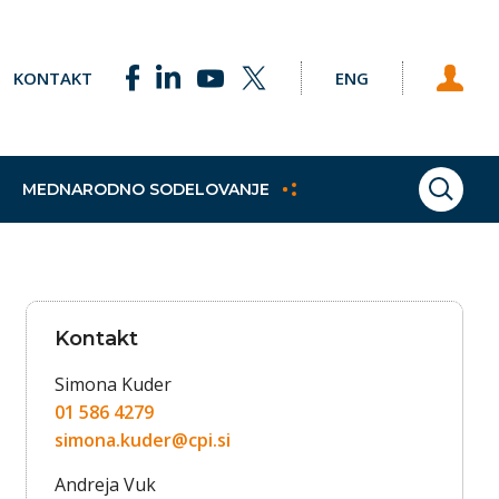
KONTAKT
ENG
MEDNARODNO SODELOVANJE
ISKAN
ke točke
Pobude
Praktično izobraževanje
Sklad za podnebne spremembe
Študijski obiski
h programov
e Svetu EU
Dodatne kvalifikacije
Vajeništvo
Kontakt
gija
Trajnostni razvoj
Simona Kuder
01 586 4279
simona.kuder@cpi.si
Andreja Vuk