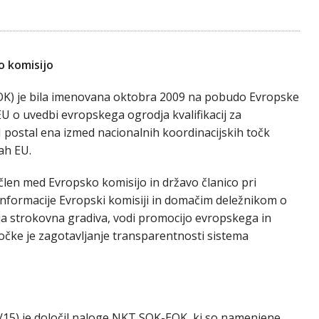
o komisijo
K) je bila imenovana oktobra 2009 na pobudo Evropske
U o uvedbi evropskega ogrodja kvalifikacij za
PI postal ena izmed nacionalnih koordinacijskih točk
cah EU.
člen med Evropsko komisijo in državo članico pri
informacije Evropski komisiji in domačim deležnikom o
lja strokovna gradiva, vodi promocijo evropskega in
točke je zagotavljanje transparentnosti sistema
4/15) je določil naloge NKT SOK-EOK, ki so namenjene