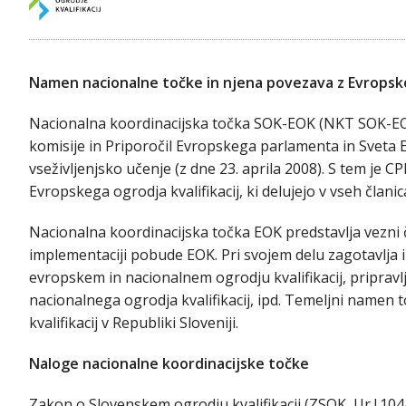
Namen nacionalne točke in njena povezava z Evropsk
Nacionalna koordinacijska točka SOK-EOK (NKT SOK-EO
komisije in Priporočil Evropskega parlamenta in Sveta E
vseživljenjsko učenje (z dne 23. aprila 2008). S tem je C
Evropskega ogrodja kvalifikacij, ki delujejo v vseh člani
Nacionalna koordinacijska točka EOK predstavlja vezni 
implementaciji pobude EOK. Pri svojem delu zagotavlja 
evropskem in nacionalnem ogrodju kvalifikacij, priprav
nacionalnega ogrodja kvalifikacij, ipd. Temeljni namen 
kvalifikacij v Republiki Sloveniji.
Naloge nacionalne koordinacijske točke
Zakon o Slovenskem ogrodju kvalifikacij (ZSOK, Ur.l.10