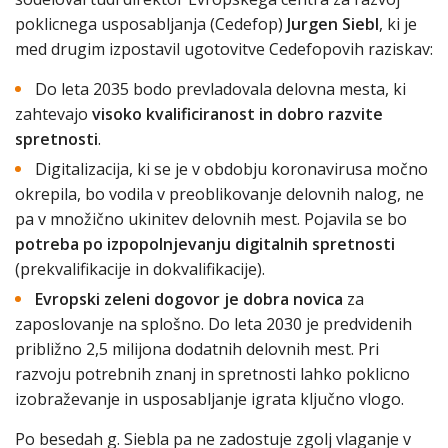
poklicnega usposabljanja (Cedefop)
Jurgen Siebl
, ki je
med drugim izpostavil ugotovitve Cedefopovih raziskav:
Do leta 2035 bodo prevladovala delovna mesta, ki
zahtevajo
visoko kvalificiranost in dobro razvite
spretnosti
.
Digitalizacija, ki se je v obdobju koronavirusa močno
okrepila, bo vodila v preoblikovanje delovnih nalog, ne
pa v množično ukinitev delovnih mest. Pojavila se bo
potreba po izpopolnjevanju digitalnih spretnosti
(prekvalifikacije in dokvalifikacije).
Evropski zeleni dogovor je dobra novica
za
zaposlovanje na splošno. Do leta 2030 je predvidenih
približno 2,5 milijona dodatnih delovnih mest. Pri
razvoju potrebnih znanj in spretnosti lahko poklicno
izobraževanje in usposabljanje igrata ključno vlogo.
Po besedah g. Siebla pa ne zadostuje zgolj vlaganje v