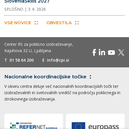
SloveniaSkills 2027
SPLOŠNO
| 3. 6. 2026
VSE NOVICE
OBVESTILA
Center RS za poklicno izobraževanje,
Kajuhova 32 U, Ljubljana
T
01 58 64 200
E
info@cpi.si
Nacionalne koordinacijske
točke
V okviru centra deluje več nacionalnih koordinacijskih točk ter
izobraževalnih in svetovalnih središč na področju poklicnega in
strokovnega izobraževanja.