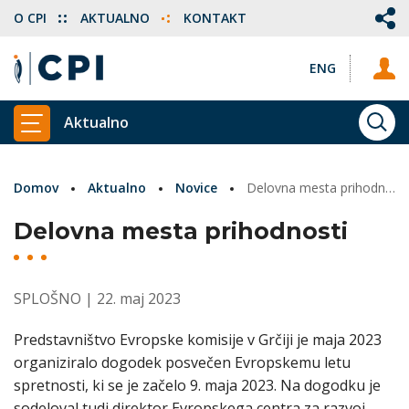
O CPI
AKTUALNO
KONTAKT
ENG
Aktualno
ISKA
PRIKAŽI GLAVNI MENI
Domov
Aktualno
Novice
Delovna mesta prihodnosti
Delovna mesta prihodnosti
SPLOŠNO
| 22. maj 2023
Predstavništvo Evropske komisije v Grčiji je maja 2023
organiziralo dogodek posvečen Evropskemu letu
spretnosti, ki se je začelo 9. maja 2023. Na dogodku je
sodeloval tudi direktor Evropskega centra za razvoj