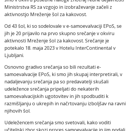
Ministrstva RS za vzgojo in izobraževanje začeli z
aktivnostjo Mreženje šol za kakovost.
Od 43 šol, ki so sodelovale v e-samoevalvaciji EPoS, se
jih je 20 prijavilo na prvo skupno srečanje v okviru
aktivnosti Mreženje šol za kakovost. Srečanje je
potekalo 18. maja 2023 v Hotelu InterContinental v
Ljubljani.
Osnovno gradivo srečanja so bili rezultati e-
samoevalvacije EPoS, ki smo jih skupaj interpretirali, v
nadaljevanju srečanja pa so predavatelji skušali
udeležence srečanja pripeljati do nekaterih
samoevalvacijskih ugotovitev in jih spodbuditi k
razmišljanju o ukrepih in načrtovanju izboljšav na ravni
njihovih šol.
Udeležencem srečanja smo svetovali, kako voditi
učiteljski zbor skozi proces samoevalvacije in jim podali