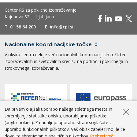
Center RS za poklicno izobraževanje,
Kajuhova 32 U, Ljubljana
T
01 58 64 200
E
info@cpi.si
Nacionalne koordinacijske
točke
V okviru centra deluje več nacionalnih koordinacijskih točk ter
izobraževalnih in svetovalnih središč na področju poklicnega in
strokovnega izobraževanja.
Da bi vam olajšali uporabo našega spletnega mesta in
Skrij ob
spremljanje statistike obiska, uporabljamo piškotke
(angl. cookies). Z nadaljnjo uporabo strani soglašate z
Dostopnost
|
Zasebnost
|
Piškotki
uporabo funkcionalnih piškotkov. Vaš obisk zabeležimo, le če
dovolite shranjevanje analitičnih piškotkov.
Preberi več