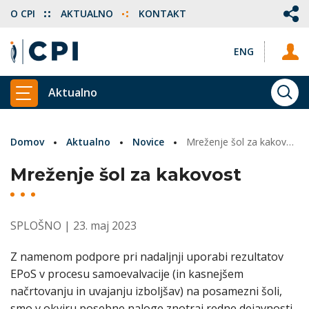
O CPI
AKTUALNO
KONTAKT
ENG
Aktualno
ISKA
PRIKAŽI GLAVNI MENI
Domov
Aktualno
Novice
Mreženje šol za kakovost
Mreženje šol za kakovost
SPLOŠNO
| 23. maj 2023
Z namenom podpore pri nadaljnji uporabi rezultatov
EPoS v procesu samoevalvacije (in kasnejšem
načrtovanju in uvajanju izboljšav) na posamezni šoli,
smo v okviru posebne naloge znotraj redne dejavnosti