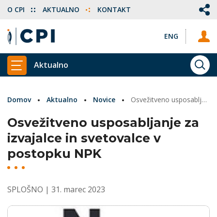
O CPI
AKTUALNO
KONTAKT
ENG
Aktualno
ISKA
PRIKAŽI GLAVNI MENI
Domov
Aktualno
Novice
Osvežitveno usposabljanje za izvajalce in svetovalce v postopku NPK
Osvežitveno usposabljanje za
izvajalce in svetovalce v
postopku NPK
SPLOŠNO
| 31. marec 2023