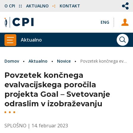
O CPI
AKTUALNO
KONTAKT
ENG
Aktualno
ISKA
PRIKAŽI GLAVNI MENI
Domov
Aktualno
Novice
Povzetek končnega evalvacijskega poročila projekta Goal – Svetovanje odraslim v izobraževanju
Povzetek končnega
evalvacijskega poročila
projekta Goal – Svetovanje
odraslim v izobraževanju
SPLOŠNO
| 14. februar 2023