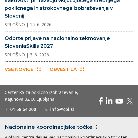
kakovosti pri razvoju vključujočega srednjega
poklicnega in strokovnega izobraževanja v
Sloveniji
SPLOŠNO
| 15. 6. 2026
Odprte prijave na nacionalno tekmovanje
SloveniaSkills 2027
SPLOŠNO
| 3. 6. 2026
VSE NOVICE
OBVESTILA
Center RS za poklicno izobraževanje,
Kajuhova 32 U, Ljubljana
T
01 58 64 200
E
info@cpi.si
Nacionalne koordinacijske
točke
V okviru centra deluje več nacionalnih koordinacijskih točk ter