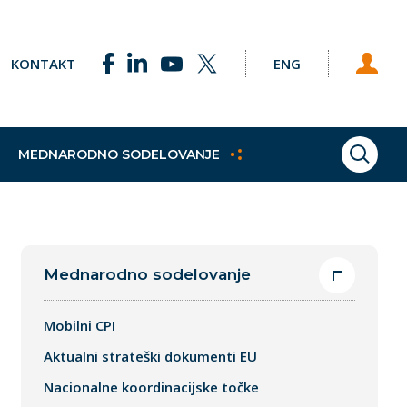
KONTAKT
ENG
MEDNARODNO SODELOVANJE
ISKAN
ke točke
Pobude
Praktično izobraževanje
Sklad za podnebne spremembe
Študijski obiski
h programov
e Svetu EU
Dodatne kvalifikacije
Vajeništvo
Mednarodno sodelovanje
gija
Trajnostni razvoj
Mobilni CPI
Aktualni strateški dokumenti EU
Nacionalne koordinacijske točke