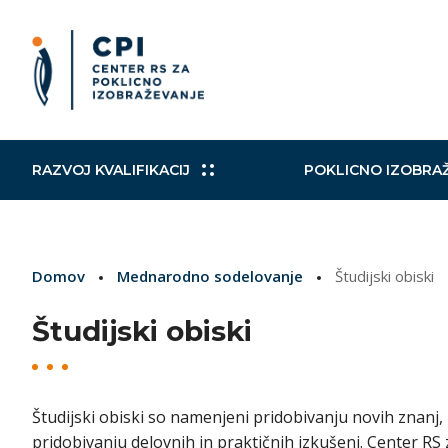
RAZVOJ KVALIFIKACIJ
POKLICNO IZOBRA
Slovensko ogrodje kvalifikacij
Izobraževalni in drugi programi
Kohezijski projekti
Mobilni CPI
Poklicni
Raziskav
Načrt za
Aktualni
Domov
Mednarodno sodelovanje
Študijski obiski
Izobraževalni programi
Zaključevanje izobraževanja
Norveški finančni mehanizem in
Mednarodni sporazumi
Nacional
VKO
TWINNI
Evropsk
Finančni mehanizem EGP
Študijski obiski
Izobraževanje in usposabljanje
Podpora
strokovnih delavcev
EuroSkills/SloveniaSkills
Vključujo
Študijski obiski so namenjeni pridobivanju novih znanj,
pridobivanju delovnih in praktičnih izkušenj. Center RS