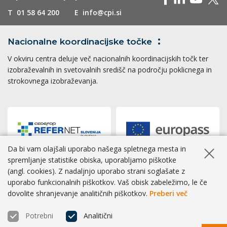
T
01 58 64 200
E
info@cpi.si
Nacionalne koordinacijske
točke
V okviru centra deluje več nacionalnih koordinacijskih točk ter
izobraževalnih in svetovalnih središč na področju poklicnega in
strokovnega izobraževanja.
Da bi vam olajšali uporabo našega spletnega mesta in
Skrij ob
spremljanje statistike obiska, uporabljamo piškotke
(angl. cookies). Z nadaljnjo uporabo strani soglašate z
Dostopnost
|
Zasebnost
|
Piškotki
uporabo funkcionalnih piškotkov. Vaš obisk zabeležimo, le če
dovolite shranjevanje analitičnih piškotkov.
Preberi več
® CPI 2026 | Izvedba
BOSKO
Potrebni
Analitični