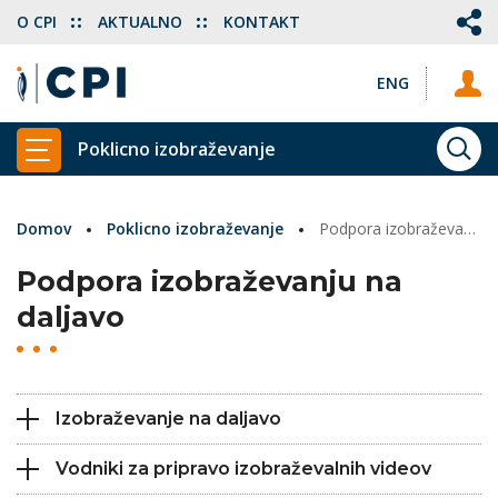
O CPI
AKTUALNO
KONTAKT
ENG
Poklicno izobraževanje
ISKA
PRIKAŽI GLAVNI MENI
Domov
Poklicno izobraževanje
Podpora izobraževanju
Podpora izobraževanju na
daljavo
Izobraževanje na daljavo
Vodniki za pripravo izobraževalnih videov