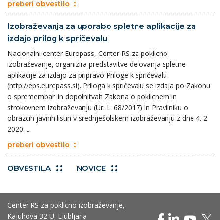
preberi obvestilo
Izobraževanja za uporabo spletne aplikacije za
izdajo prilog k spričevalu
Nacionalni center Europass, Center RS za poklicno
izobraževanje, organizira predstavitve delovanja spletne
aplikacije za izdajo za pripravo Priloge k spričevalu
(http://eps.europass.si). Priloga k spričevalu se izdaja po Zakonu
o spremembah in dopolnitvah Zakona o poklicnem in
strokovnem izobraževanju (Ur. L. 68/2017) in Pravilniku o
obrazcih javnih listin v srednješolskem izobraževanju z dne 4. 2.
2020. ...
preberi obvestilo
OBVESTILA
NOVICE
Center RS za poklicno izobraževanje,
Kajuhova 32 U, Ljubljana