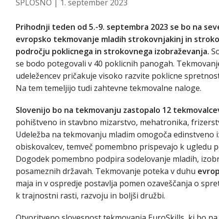
SPLOŠNO
| 1. september 2023
Prihodnji teden od 5.-9. septembra 2023 se bo na sev
evropsko tekmovanje mladih strokovnjakinj in strokov
področju poklicnega in strokovnega izobraževanja.
So
se bodo potegovali v 40 poklicnih panogah. Tekmovanje,
udeležencev pričakuje visoko razvite poklicne spretnost
Na tem temeljijo tudi zahtevne tekmovalne naloge.
Slovenijo bo na tekmovanju zastopalo 12 tekmovalce
pohištveno in stavbno mizarstvo, mehatronika, frizerstv
Udeležba na tekmovanju mladim omogoča edinstveno izk
obiskovalcev, temveč pomembno prispevajo k ugledu pok
Dogodek pomembno podpira sodelovanje mladih, izobraž
posameznih državah. Tekmovanje poteka v duhu
evro
maja in v ospredje postavlja pomen ozaveščanja o spre
k trajnostni rasti, razvoju in boljši družbi.
Otvoritveno slovesnost tekmovanja EuroSkills, ki bo n