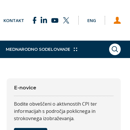
KONTAKT
ENG
MEDNARODNO SODELOVANJE
ISKAN
ke točke
Pobude
Praktično izobraževanje
Sklad za podnebne spremembe
Študijski obiski
h programov
e Svetu EU
Dodatne kvalifikacije
Vajeništvo
E-novice
gija
Trajnostni razvoj
Bodite obveščeni o aktivnostih CPI ter
informacijah s področja poklicnega in
strokovnega izobraževanja.