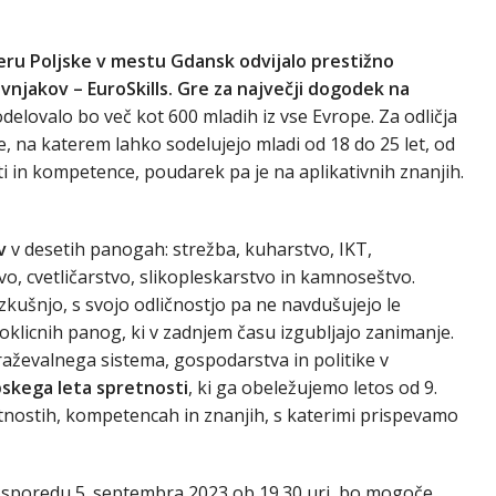
eru Poljske v mestu Gdansk odvijalo prestižno
njakov – EuroSkills. Gre za največji dogodek na
delovalo bo več kot 600 mladih iz vse Evrope. Za odličja
 na katerem lahko sodelujejo mladi od 18 do 25 let, od
i in kompetence, poudarek pa je na aplikativnih znanjih.
v
v desetih panogah: strežba, kuharstvo, IKT,
o, cvetličarstvo, slikopleskarstvo in kamnoseštvo.
ušnjo, s svojo odličnostjo pa ne navdušujejo le
licnih panog, ki v zadnjem času izgubljajo zanimanje.
evalnega sistema, gospodarstva in politike v
pskega
leta spretnosti
, ki ga obeležujemo letos od 9.
tnostih, kompetencah in znanjih, s katerimi prispevamo
a sporedu 5. septembra 2023 ob 19.30 uri, bo mogoče