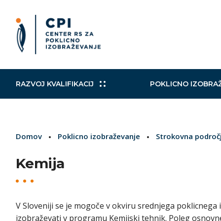
RAZVOJ KVALIFIKACIJ
POKLICNO IZOBRA
Slovensko ogrodje kvalifikacij
Izobraževalni in drugi programi
Kohezijski projekti
Mobilni CPI
Poklicni
Raziskav
Načrt za
Aktualni
Domov
Poklicno izobraževanje
Strokovna področ
Izobraževalni programi
Zaključevanje izobraževanja
Norveški finančni mehanizem in
Mednarodni sporazumi
Nacional
VKO
TWINNI
Evropsk
Finančni mehanizem EGP
Kemija
Izobraževanje in usposabljanje
Podpora
strokovnih delavcev
EuroSkills/SloveniaSkills
Vključujo
V Sloveniji se je mogoče v okviru srednjega poklicnega
izobraževati v programu Kemijski tehnik. Poleg osnov