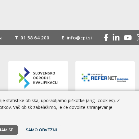
na
T
01 58 64 200
E
info@cpi.si
e statistike obiska, uporabljamo piškotke (angl. cookies). Z
otkov. Vaš obisk zabeležimo, le če dovolite shranjevanje
 Izvedba
BOSKO
JAM SE
SAMO OBVEZNI