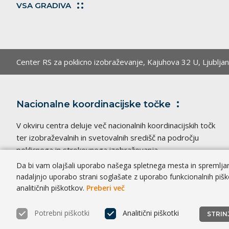
VSA GRADIVA
Center RS za poklicno izobraževanje,
Kajuhova 32 U, Ljublja
Nacionalne koordinacijske
točke
V okviru centra deluje več nacionalnih koordinacijskih točk
ter izobraževalnih in svetovalnih središč na področju
poklicnega in strokovnega izobraževanja.
Da bi vam olajšali uporabo našega spletnega mesta in spremljanj
nadaljnjo uporabo strani soglašate z uporabo funkcionalnih pišk
analitičnih piškotkov.
Preberi več
Dostopnost
|
Zasebnost
|
Piškotki
® CPI 2026 |
Potrebni piškotki
Analitični piškotki
STRIN