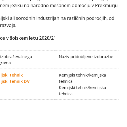
učnem jeziku na narodno mešanem območju v Prekmurju.
jski ali sorodnih industrijah na različnih področjih, od
razvoja.
ce v šolskem letu 2020/21
 izobraževalnega
Naziv pridobljene izobrazbe
grama
jski tehnik
Kemijski tehnik/kemijska
jski tehnik DV
tehnica
Kemijski tehnik/kemijska
tehnica