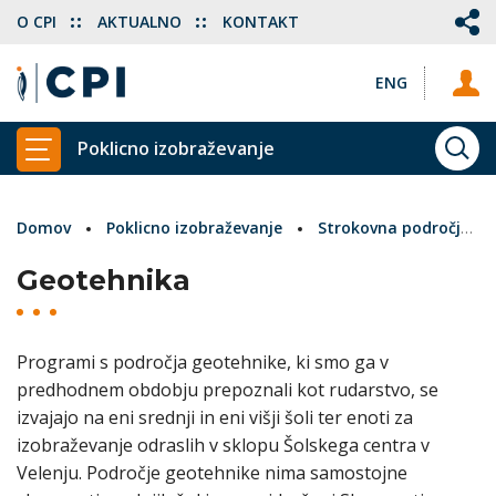
O CPI
AKTUALNO
KONTAKT
ENG
Poklicno izobraževanje
ISKA
PRIKAŽI GLAVNI MENI
Domov
Poklicno izobraževanje
Strokovna področja
Geotehnika
Programi s področja geotehnike, ki smo ga v
predhodnem obdobju prepoznali kot rudarstvo, se
izvajajo na eni srednji in eni višji šoli ter enoti za
izobraževanje odraslih v sklopu Šolskega centra v
Velenju. Področje geotehnike nima samostojne