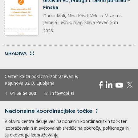
državah EU, Priloga 1: Delno poročilo –
Finska
Darko Mali, Nina Kristl, Velesa Mrak, dr.
Jerneja Lešnik, mag. Slava Pevec Grm
2023
GRADIVA
Center RS za poklicno izobraževanje,
Kajuhova 32 U, Ljubljana
T
01 58 64 200
E
info@cpi.si
Nacionalne koordinacijske
točke
V okviru centra deluje več nacionalnih koordinacijskih točk ter
izobraževalnih in svetovalnih središč na področju poklicnega in
strokovnega izobraževanja.