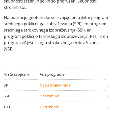
skupnosti srednjih šol in so pridruženi Skupnosti
strojnih šol.
Na področju geotehnike se izvajajo en triletni program
srednjega poklicnega izobraževanja (SPI), en program
srednjega strokovnega izobraževanja (SSI), en
program poklicno tehniškega izobraževanja (PTI) in en
program višješolskega strokovnega izobraževanja
(VSI).
Vrsta program
Ime programa
Naz
SPI
Geostrojnik rudar
geo
SSI
Geotehnik
geo
PTI
Geotehnik
geo