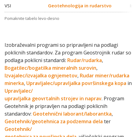
VSI
Geotehnologija in rudarstvo
Inž
Pomaknite tabelo levo-desno
Izobraževalni programi so pripravljeni na podlagi
poklicnih standardov. Za program Geostrojnik rudar so
podlaga poklicni standardi:
Rudar/rudarka
,
Bogatilec/bogatilka mineralnih surovin
,
Izvajalec/izvajalka ognjemetov
,
Rudar miner/rudarka
minerka
,
Upravljalec/upravljalka površinskega kopa
in
Upravljalec/
upravljalka geovrtalnih strojev in naprav
. Program
Geotehnik je pripravljen na podlagi poklicnih
standardov:
Geotehnični laborant/laborantka
,
Geotehnik/geotehnica za podzemna dela
ter
Geotehnik/
geotehnica za površinska dela
, višješolski program