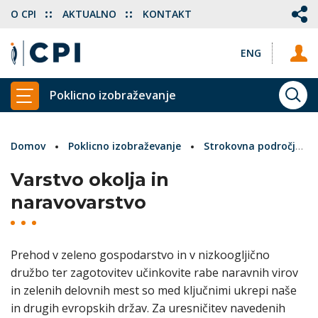
O CPI
AKTUALNO
KONTAKT
ENG
Poklicno izobraževanje
ISKA
PRIKAŽI GLAVNI MENI
Domov
Poklicno izobraževanje
Strokovna področja
Varstvo okolja in
naravovarstvo
Prehod v zeleno gospodarstvo in v nizkoogljično
družbo ter zagotovitev učinkovite rabe naravnih virov
in zelenih delovnih mest so med ključnimi ukrepi naše
in drugih evropskih držav. Za uresničitev navedenih