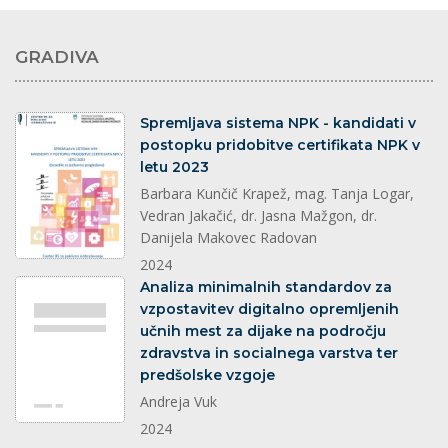
GRADIVA
dokument
Spremljava sistema NPK - kandidati v
postopku pridobitve certifikata NPK v
letu 2023
Barbara Kunčič Krapež, mag. Tanja Logar,
Vedran Jakačić, dr. Jasna Mažgon, dr.
Danijela Makovec Radovan
2024
dokument
Analiza minimalnih standardov za
vzpostavitev digitalno opremljenih
učnih mest za dijake na področju
zdravstva in socialnega varstva ter
predšolske vzgoje
Andreja Vuk
2024