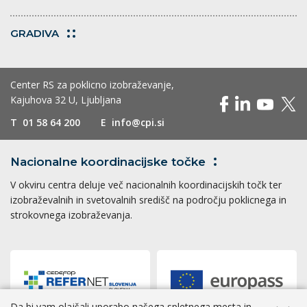
GRADIVA
Center RS za poklicno izobraževanje,
Kajuhova 32 U, Ljubljana
T
01 58 64 200
E
info@cpi.si
Nacionalne koordinacijske
točke
V okviru centra deluje več nacionalnih koordinacijskih točk ter
izobraževalnih in svetovalnih središč na področju poklicnega in
strokovnega izobraževanja.
Da bi vam olajšali uporabo našega spletnega mesta in