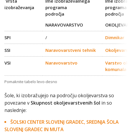
Vrsta
Ime izobraževalnega
Ime izobraž
izobraževanja
programa
programa
področja
področja
NARAVOVARSTVO
OKOLJEVAR
SPI
/
Dimnikar
SSI
Naravovarstveni tehnik
Okoljevarstv
VSI
Naravovarstvo
Varstvo okol
komunala
Pomaknite tabelo levo-desno
Šole, ki izobražujejo na področju okoljevarstva so
povezane v
Skupnost okoljevarstvenih šol
in so
naslednje:
ŠOLSKI CENTER SLOVENJ GRADEC, SREDNJA ŠOLA
SLOVENJ GRADEC IN MUTA