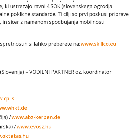
e, ki ustrezajo ravni 4 SOK (slovenskega ogrodja
onalne poklicne standarde. Ti cilji so prvi poskusi priprave
ah, in sicer z namenom spodbujanja mobilnosti
 spretnostih si lahko preberete na:
www.skillco.eu
 (Slovenija) – VODILNI PARTNER oz. koordinator
.cpi.si
w.whkt.de
ja) /
www.abz-kerpen.de
rska) /
www.evosz.hu
.oktatas.hu