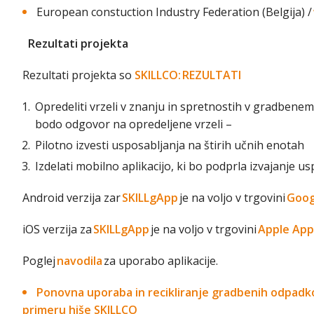
European constuction Industry Federation (Belgija) /
Rezultati projekta
Rezultati projekta so
SKILLCO: REZULTATI
Opredeliti vrzeli v znanju in spretnostih v gradbenem 
bodo odgovor na opredeljene vrzeli –
Pilotno izvesti usposabljanja na štirih učnih enotah
Izdelati mobilno aplikacijo, ki bo podprla izvajanje u
Android verzija zar
SKILLgApp
je na voljo v trgovini
Goog
iOS verzija za
SKILLgApp
je na voljo v trgovini
Apple App
Poglej
navodila
za uporabo aplikacije.
Ponovna uporaba in recikliranje gradbenih odpadkov
primeru hiše SKILLCO