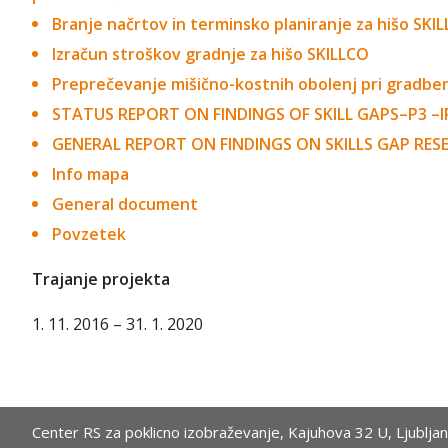
Branje načrtov in terminsko planiranje za hišo SKI
Izračun stroškov gradnje za hišo SKILLCO
Preprečevanje mišično-kostnih obolenj pri gradben
STATUS REPORT ON FINDINGS OF SKILL GAPS–P3 –I
GENERAL REPORT ON FINDINGS ON SKILLS GAP RE
Info mapa
General document
Povzetek
Trajanje projekta
1. 11. 2016 – 31. 1. 2020
Center RS za poklicno izobraževanje,
Kajuhova 32 U, Ljublja