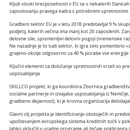
Kljub visoki brezposelnosti v EU se v nekaterih članica
zaposlovanju pravega kadra s potrebnimi spretnostmi.
Gradbeni sektor EU je v letu 2018 predstavljal 9 % skupn
podjetij, katerih večina ima manj kot 20 zaposlenih. Zan
delovne sile, spremenljivi delovni pogoji (vremenske razm
Ne nazadnje je to tudi sektor, ki igra zelo pomembno »
grajeno okolje odgovorno za 40 % porabe vse energije 
Ključni elementi za določanje spretnostnih vrzeli so p
usposabljanja.
SKILLCO projekt, ki ga koordinira Zbornica gradbeništva
socialne partnerje in izvajalce usposabljanja iz Nemčije
gradbeno dejavnost), ki je krovna organizacija delodaja
Glavni cilj projekta je identificiranje obstoječih in pred
upoštevanjem evropskega sistema kreditnih točk v pokl
lahko vključili v uradne programe ali tečaje poklicnega