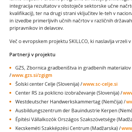
integracija rezultatov v obstoječe sektorske učne načrt
kvalifikacij), ter na drugi strani vključitev le-teh v naci
in izvedbe primerljivih učnih načrtov v različnih držav
pripravnikov in delavcev.
Več o evropskem projektu SKILLCO, ki naslavlja vrzeli v
Partnerji v projektu
GZS, Zbornica gradbeništva in gradbenih materialov
/
www.gzs.si/zgigm
Šolski center Celje (Slovenija) /
www.sc-celje.si
Center RS za poklicno izobraževanje (Slovenija) /
www
Westdeutscher Handwerkskammertag (Nemčija) /
ww
Ausbildungszentrum der Bauindustrie Kerpen (Nemči
Építési Vállalkozók Országos Szakszövetsége (Madža
Kecskeméti Szakképzési Centrum (Madžarska) /
www