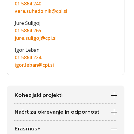
01 5864 240
vera.suhadolnik@cpi.si
Jure Šuligoj
01 5864 265
jure.suligoj@cpi.si
Igor Leban
01 5864 224
igor.leban@cpi.si
Kohezijski projekti
Načrt za okrevanje in odpornost
Erasmus+