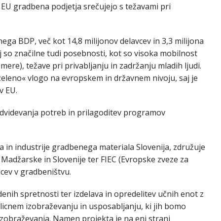
h EU gradbena podjetja srečujejo s težavami pri
ega BDP, več kot 14,8 milijonov delavcev in 3,3 milijona
j so značilne tudi posebnosti, kot so visoka mobilnost
ere), težave pri privabljanju in zadržanju mladih ljudi.
zeleno« vlogo na evropskem in državnem nivoju, saj je
v EU.
redvidevanja potreb in prilagoditev programov
 in industrije gradbenega materiala Slovenija, združuje
, Madžarske in Slovenije ter FIEC (Evropske zveze za
lcev v gradbeništvu.
videnih spretnosti ter izdelava in opredelitev učnih enot z
icnem izobraževanju in usposabljanju, ki jih bomo
 izobraževanja. Namen projekta je na eni strani