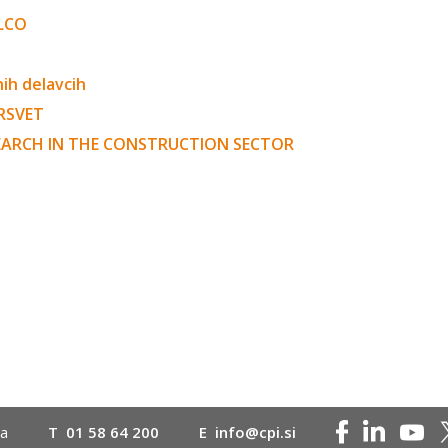
LLCO
ih delavcih
RSVET
SEARCH IN THE CONSTRUCTION SECTOR
na
T
01 58 64 200
E
info@cpi.si