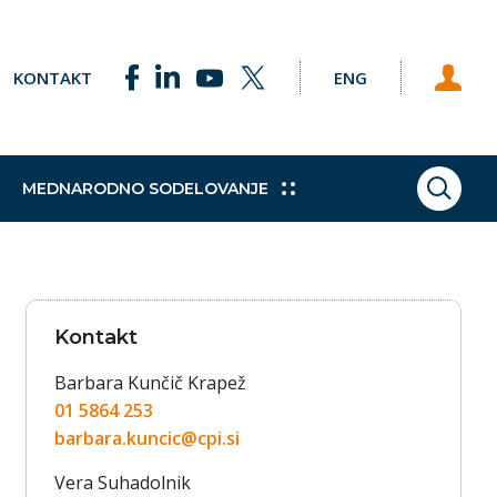
KONTAKT
ENG
MEDNARODNO SODELOVANJE
ISKAN
ke točke
Pobude
Praktično izobraževanje
Sklad za podnebne spremembe
Študijski obiski
h programov
e Svetu EU
Dodatne kvalifikacije
Vajeništvo
Kontakt
gija
Trajnostni razvoj
Barbara Kunčič Krapež
01 5864 253
barbara.kuncic@cpi.si
Vera Suhadolnik