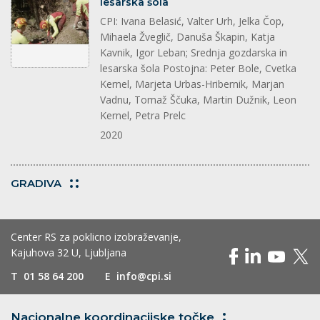
lesarska šola
CPI: Ivana Belasić, Valter Urh, Jelka Čop,
Mihaela Žveglič, Danuša Škapin, Katja
Kavnik, Igor Leban; Srednja gozdarska in
lesarska šola Postojna: Peter Bole, Cvetka
Kernel, Marjeta Urbas-Hribernik, Marjan
Vadnu, Tomaž Ščuka, Martin Dužnik, Leon
Kernel, Petra Prelc
2020
GRADIVA
Center RS za poklicno izobraževanje,
Kajuhova 32 U, Ljubljana
T
01 58 64 200
E
info@cpi.si
Nacionalne koordinacijske
točke