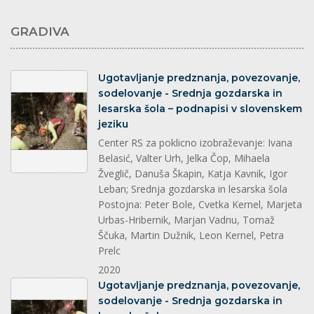
GRADIVA
splet
Ugotavljanje predznanja, povezovanje,
sodelovanje - Srednja gozdarska in
lesarska šola – podnapisi v slovenskem
jeziku
Center RS za poklicno izobraževanje: Ivana
Belasić, Valter Urh, Jelka Čop, Mihaela
Žveglič, Danuša Škapin, Katja Kavnik, Igor
Leban; Srednja gozdarska in lesarska šola
Postojna: Peter Bole, Cvetka Kernel, Marjeta
Urbas-Hribernik, Marjan Vadnu, Tomaž
Ščuka, Martin Dužnik, Leon Kernel, Petra
Prelc
2020
splet
Ugotavljanje predznanja, povezovanje,
sodelovanje - Srednja gozdarska in