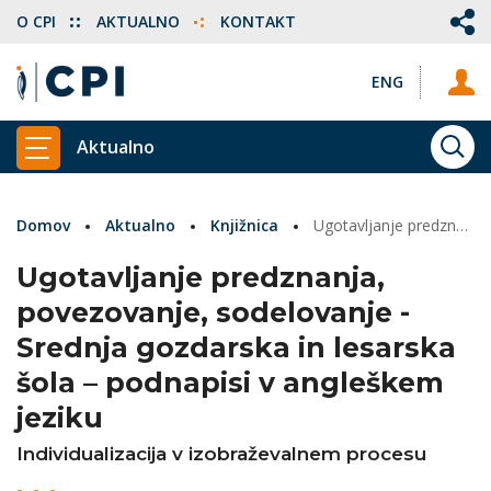
O CPI
AKTUALNO
KONTAKT
ENG
Aktualno
ISKA
PRIKAŽI GLAVNI MENI
Domov
Aktualno
Knjižnica
Ugotavljanje predznanja, povezovanje, sodelovanje - Srednja gozdarska in lesarska šola – podnapisi v angleškem jeziku
Ugotavljanje predznanja,
povezovanje, sodelovanje -
Srednja gozdarska in lesarska
šola – podnapisi v angleškem
jeziku
Individualizacija v izobraževalnem procesu