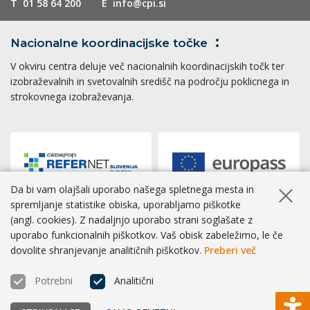
T
01 58 64 200
E
info@cpi.si
Nacionalne koordinacijske
točke
V okviru centra deluje več nacionalnih koordinacijskih točk ter
izobraževalnih in svetovalnih središč na področju poklicnega in
strokovnega izobraževanja.
Da bi vam olajšali uporabo našega spletnega mesta in
Skrij ob
spremljanje statistike obiska, uporabljamo piškotke
(angl. cookies). Z nadaljnjo uporabo strani soglašate z
Dostopnost
|
Zasebnost
|
Piškotki
uporabo funkcionalnih piškotkov. Vaš obisk zabeležimo, le če
dovolite shranjevanje analitičnih piškotkov.
Preberi več
® CPI 2026 | Izvedba
BOSKO
Potrebni
Analitični