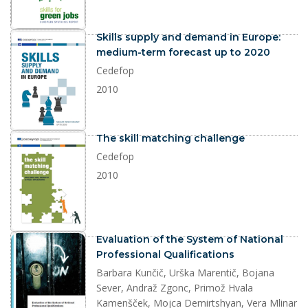
dokument
Skills supply and demand in Europe:
medium-term forecast up to 2020
Cedefop
2010
dokument
The skill matching challenge
Cedefop
2010
dokument
Evaluation of the System of National
Professional Qualifications
Barbara Kunčič, Urška Marentič, Bojana
Sever, Andraž Zgonc, Primož Hvala
Kamenšček, Mojca Demirtshyan, Vera Mlinar