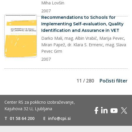
Miha Lovšin
2007
dokument
Recommendations to Schools for
Implementing Self-evaluation, Quality
Identification and Assurance in VET
Darko Mali, mag. Albin Vrabič, Marija Pevec,
Miran Papež, dr. Klara S. Ermenc, mag. Slava
Pevec Grm
2007
11 / 280
Počisti filter
Center RS za poklicno izobraževanje,
Kajuhova 32 U, Ljubljana
T
01 58 64 200
E
info@cpi.si