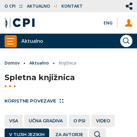
O CPI
AKTUALNO
KONTAKT
ENG
Aktualno
ISKA
PRIKAŽI GLAVNI MENI
Domov
Aktualno
Knjižnica
Spletna knjižnica
KORISTNE POVEZAVE
VSA
UČNA GRADIVA
O PSI
VIDEO
V TUJIH JEZIKIH
ZA AVTORJE