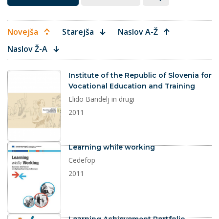
Novejša
Starejša
Naslov A-Ž
Naslov Ž-A
dokument
Institute of the Republic of Slovenia for
Vocational Education and Training
Elido Bandelj in drugi
2011
dokument
Learning while working
Cedefop
2011
dokument