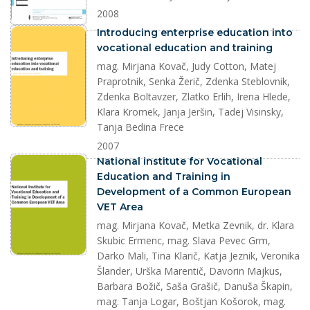
2008
dokument
Introducing enterprise education into
vocational education and training
mag. Mirjana Kovač, Judy Cotton, Matej
Praprotnik, Senka Žerič, Zdenka Steblovnik,
Zdenka Boltavzer, Zlatko Erlih, Irena Hlede,
Klara Kromek, Janja Jeršin, Tadej Visinsky,
Tanja Bedina Frece
2007
dokument
National institute for Vocational
Education and Training in
Development of a Common European
VET Area
mag. Mirjana Kovač, Metka Zevnik, dr. Klara
Skubic Ermenc, mag. Slava Pevec Grm,
Darko Mali, Tina Klarič, Katja Jeznik, Veronika
Šlander, Urška Marentič, Davorin Majkus,
Barbara Božič, Saša Grašič, Danuša Škapin,
mag. Tanja Logar, Boštjan Košorok, mag.