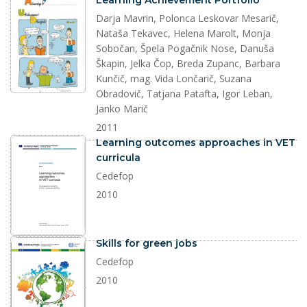
Learning Achievement Portfolio
Darja Mavrin, Polonca Leskovar Mesarič,
Nataša Tekavec, Helena Marolt, Monja
Sobočan, Špela Pogačnik Nose, Danuša
Škapin, Jelka Čop, Breda Zupanc, Barbara
Kunčič, mag. Vida Lončarič, Suzana
Obradovič, Tatjana Patafta, Igor Leban,
Janko Marič
2011
dokument
Learning outcomes approaches in VET
curricula
Cedefop
2010
dokument
Skills for green jobs
Cedefop
2010