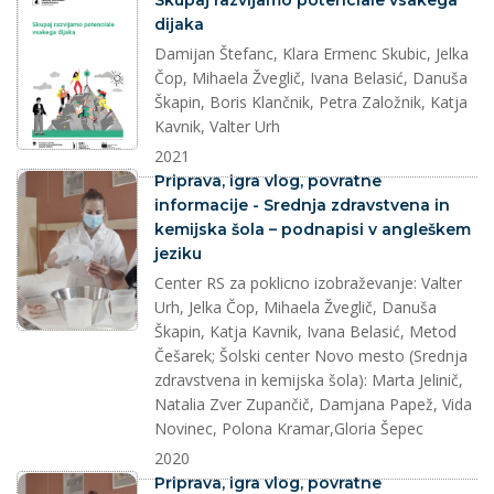
Skupaj razvijamo potenciale vsakega
dijaka
Damijan Štefanc, Klara Ermenc Skubic, Jelka
Čop, Mihaela Žveglič, Ivana Belasić, Danuša
Škapin, Boris Klančnik, Petra Založnik, Katja
Kavnik, Valter Urh
2021
splet
Priprava, igra vlog, povratne
informacije - Srednja zdravstvena in
kemijska šola – podnapisi v angleškem
jeziku
Center RS za poklicno izobraževanje: Valter
Urh, Jelka Čop, Mihaela Žveglič, Danuša
Škapin, Katja Kavnik, Ivana Belasić, Metod
Češarek; Šolski center Novo mesto (Srednja
zdravstvena in kemijska šola): Marta Jelinič,
Natalia Zver Zupančič, Damjana Papež, Vida
Novinec, Polona Kramar,Gloria Šepec
2020
splet
Priprava, igra vlog, povratne