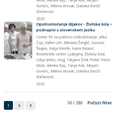
Mole, Alenka Rep, Tanja Kek, Mirjam
Gorenc, Milena Hrovat, Darinka Berčič
Stefanović
2020
splet
Opolnomočenje dijakov - Živilska šola –
podnapisi v slovenskem jeziku
Center RS za poklicno izobraževanje: Jelka
Čop, Valter Urh, Mihaela Žveglič, Danuša
Škapin, Katja Kavnik, Ivana Belasić;
Biotehniški center Ljubljana, Živilska šola:
Lidija Jenko, mag. Tatjana Šček Prebil, Petra
Mole, Alenka Rep, Tanja Kek, Mirjam
Gorenc, Milena Hrovat, Darinka Berčič
Stefanović
2020
30 / 280
Počisti filter
1
2
3