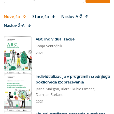
Novejša
Starejša
Naslov A-Ž
Naslov Ž-A
dokument
ABC individualizacije
Sonja Sentočnik
2021
dokument
Individualizacija v programih srednjega
poklicnega izobraževanja
Jasna Mažgon, Klara Skubic Ermenc,
Damijan Štefanc
2021
dokument