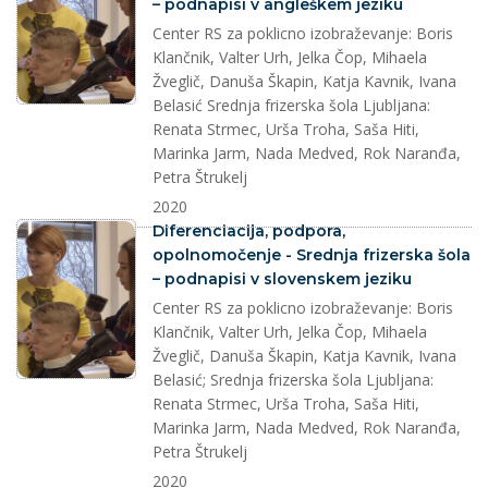
– podnapisi v angleškem jeziku
Center RS za poklicno izobraževanje: Boris
Klančnik, Valter Urh, Jelka Čop, Mihaela
Žveglič, Danuša Škapin, Katja Kavnik, Ivana
Belasić Srednja frizerska šola Ljubljana:
Renata Strmec, Urša Troha, Saša Hiti,
Marinka Jarm, Nada Medved, Rok Naranđa,
Petra Štrukelj
2020
splet
Diferenciacija, podpora,
opolnomočenje - Srednja frizerska šola
– podnapisi v slovenskem jeziku
Center RS za poklicno izobraževanje: Boris
Klančnik, Valter Urh, Jelka Čop, Mihaela
Žveglič, Danuša Škapin, Katja Kavnik, Ivana
Belasić; Srednja frizerska šola Ljubljana:
Renata Strmec, Urša Troha, Saša Hiti,
Marinka Jarm, Nada Medved, Rok Naranđa,
Petra Štrukelj
2020