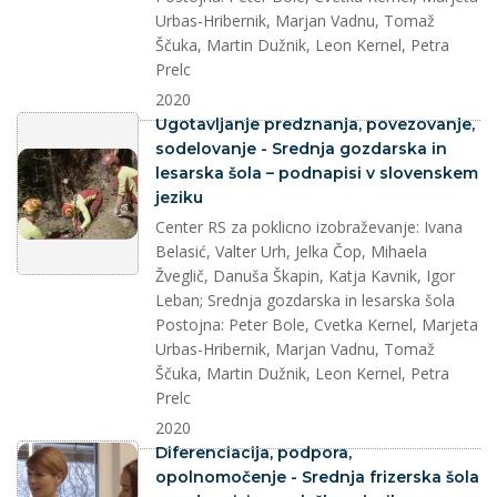
Urbas-Hribernik, Marjan Vadnu, Tomaž
Ščuka, Martin Dužnik, Leon Kernel, Petra
Prelc
2020
splet
Ugotavljanje predznanja, povezovanje,
sodelovanje - Srednja gozdarska in
lesarska šola – podnapisi v slovenskem
jeziku
Center RS za poklicno izobraževanje: Ivana
Belasić, Valter Urh, Jelka Čop, Mihaela
Žveglič, Danuša Škapin, Katja Kavnik, Igor
Leban; Srednja gozdarska in lesarska šola
Postojna: Peter Bole, Cvetka Kernel, Marjeta
Urbas-Hribernik, Marjan Vadnu, Tomaž
Ščuka, Martin Dužnik, Leon Kernel, Petra
Prelc
2020
splet
Diferenciacija, podpora,
opolnomočenje - Srednja frizerska šola