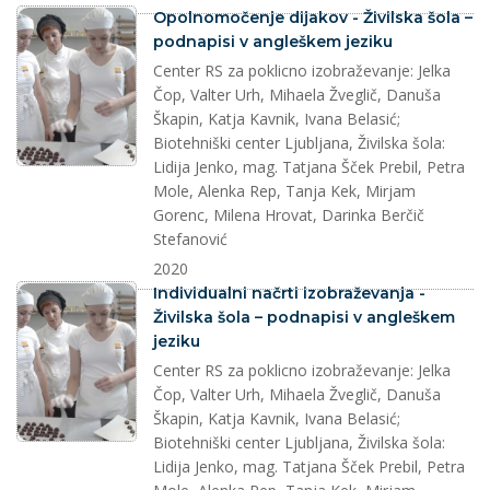
splet
Opolnomočenje dijakov - Živilska šola –
podnapisi v angleškem jeziku
Center RS za poklicno izobraževanje: Jelka
Čop, Valter Urh, Mihaela Žveglič, Danuša
Škapin, Katja Kavnik, Ivana Belasić;
Biotehniški center Ljubljana, Živilska šola:
Lidija Jenko, mag. Tatjana Šček Prebil, Petra
Mole, Alenka Rep, Tanja Kek, Mirjam
Gorenc, Milena Hrovat, Darinka Berčič
Stefanović
2020
splet
Individualni načrti izobraževanja -
Živilska šola – podnapisi v angleškem
jeziku
Center RS za poklicno izobraževanje: Jelka
Čop, Valter Urh, Mihaela Žveglič, Danuša
Škapin, Katja Kavnik, Ivana Belasić;
Biotehniški center Ljubljana, Živilska šola:
Lidija Jenko, mag. Tatjana Šček Prebil, Petra