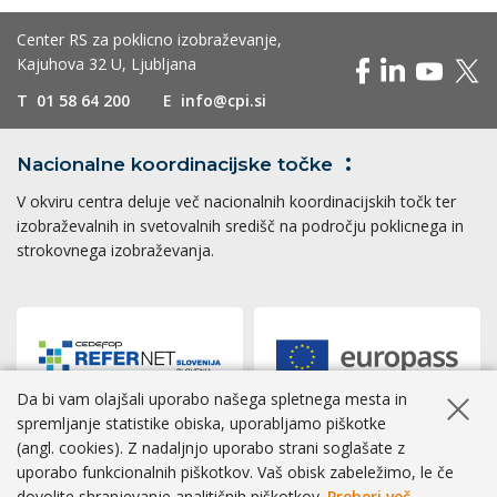
Center RS za poklicno izobraževanje,
Kajuhova 32 U, Ljubljana
T
01 58 64 200
E
info@cpi.si
Nacionalne koordinacijske
točke
V okviru centra deluje več nacionalnih koordinacijskih točk ter
izobraževalnih in svetovalnih središč na področju poklicnega in
strokovnega izobraževanja.
Da bi vam olajšali uporabo našega spletnega mesta in
Skrij ob
spremljanje statistike obiska, uporabljamo piškotke
(angl. cookies). Z nadaljnjo uporabo strani soglašate z
Dostopnost
|
Zasebnost
|
Piškotki
uporabo funkcionalnih piškotkov. Vaš obisk zabeležimo, le če
dovolite shranjevanje analitičnih piškotkov.
Preberi več