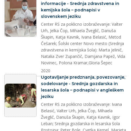
informacije - Srednja zdravstvena in
kemijska šola – podnapisi v
slovenskem jeziku
Center RS za poklicno izobraževanje: Valter
Urh, Jelka Čop, Mihaela Žveglič, Danuša
Škapin, Katja Kavnik, Ivana Belasić, Metod
Češarek; Šolski center Novo mesto (Srednja
zdravstvena in kemijska šola): Marta Jelinič,
Natalia Zver Zupančič, Damjana Papež, Vida
Novinec, Polona Kramar,Gloria Šepec
2020
splet
Ugotavljanje predznanja, povezovanje,
sodelovanje - Srednja gozdarska in
lesarska šola – podnapisi v angleškem
jeziku
Center RS za poklicno izobraževanje: Ivana
Belasić, Valter Urh, Jelka Čop, Mihaela
Žveglič, Danuša Škapin, Katja Kavnik, Igor
Leban; Srednja gozdarska in lesarska šola
Postojna: Peter Bole, Cvetka Kernel, Marjeta