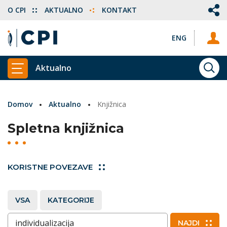
O CPI
AKTUALNO
KONTAKT
ENG
Aktualno
ISKA
PRIKAŽI GLAVNI MENI
Domov
Aktualno
Knjižnica
Spletna knjižnica
KORISTNE POVEZAVE
VSA
KATEGORIJE
Vnesite ključne besede
NAJDI