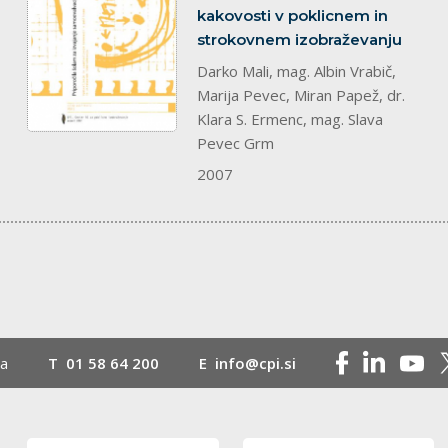
kakovosti v poklicnem in
strokovnem izobraževanju
Darko Mali, mag. Albin Vrabič,
Marija Pevec, Miran Papež, dr.
Klara S. Ermenc, mag. Slava
Pevec Grm
2007
na
T
01 58 64 200
E
info@cpi.si