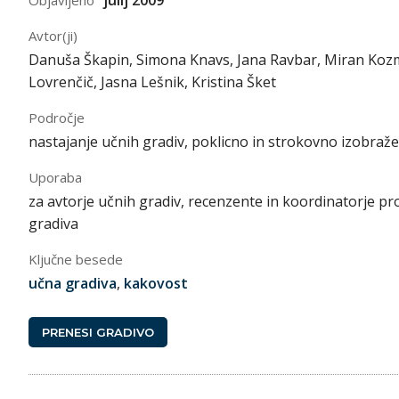
julij 2009
Objavljeno
Avtor(ji)
Danuša Škapin, Simona Knavs, Jana Ravbar, Miran Kozm
Lovrenčič, Jasna Lešnik, Kristina Šket
Področje
nastajanje učnih gradiv, poklicno in strokovno izobraž
Uporaba
za avtorje učnih gradiv, recenzente in koordinatorje pr
gradiva
Ključne besede
učna gradiva
,
kakovost
PRENESI GRADIVO