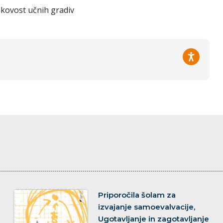
akovost učnih gradiv
dokument
Priporočila šolam za
izvajanje samoevalvacije,
Ugotavljanje in zagotavljanje