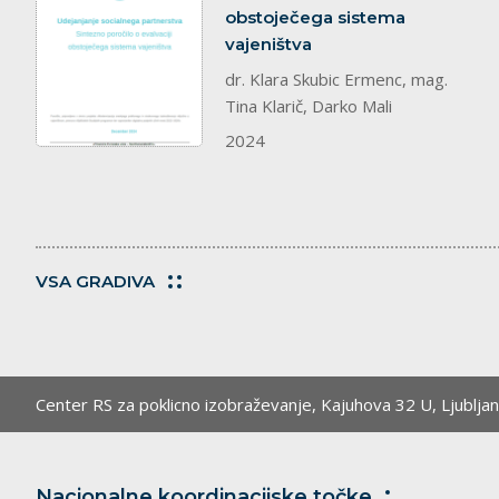
obstoječega sistema
vajeništva
dr. Klara Skubic Ermenc, mag.
Tina Klarič, Darko Mali
2024
VSA GRADIVA
Center RS za poklicno izobraževanje,
Kajuhova 32 U, Ljublja
Nacionalne koordinacijske
točke