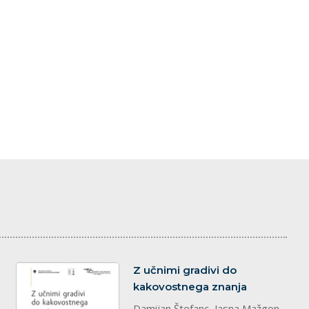
dokument
Z učnimi gradivi do
kakovostnega znanja
Damijan Štefanc, Jasna Mažgon,