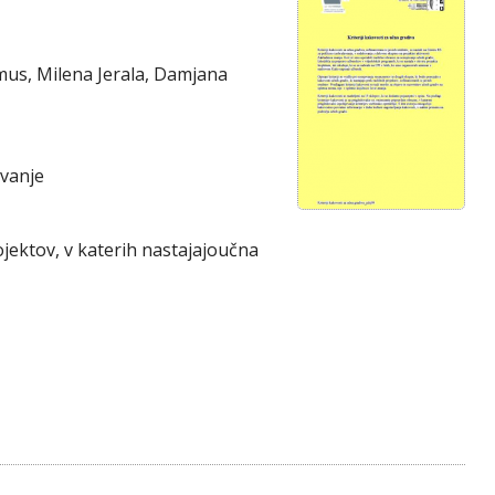
us, Milena Jerala, Damjana
evanje
ojektov, v katerih nastajajoučna