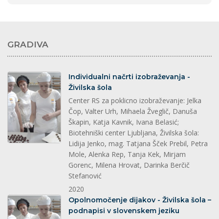
GRADIVA
splet
Individualni načrti izobraževanja -
Živilska šola
Center RS za poklicno izobraževanje: Jelka
Čop, Valter Urh, Mihaela Žveglič, Danuša
Škapin, Katja Kavnik, Ivana Belasić;
Biotehniški center Ljubljana, Živilska šola:
Lidija Jenko, mag. Tatjana Šček Prebil, Petra
Mole, Alenka Rep, Tanja Kek, Mirjam
Gorenc, Milena Hrovat, Darinka Berčič
Stefanović
2020
splet
Opolnomočenje dijakov - Živilska šola –
podnapisi v slovenskem jeziku