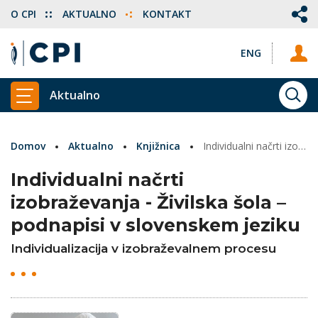
O CPI
AKTUALNO
KONTAKT
ENG
Aktualno
ISKA
PRIKAŽI GLAVNI MENI
Domov
Aktualno
Knjižnica
Individualni načrti izobraževanja - Živilska šola – podnapisi v slovenskem jeziku
Individualni načrti
izobraževanja - Živilska šola –
podnapisi v slovenskem jeziku
Individualizacija v izobraževalnem procesu