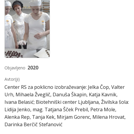
2020
Objavljeno
Avtor(ji)
Center RS za poklicno izobraževanje: Jelka Čop, Valter
Urh, Mihaela Žveglič, Danuša Škapin, Katja Kavnik,
Ivana Belasić; Biotehniški center Ljubljana, Živilska šola:
Lidija Jenko, mag. Tatjana Šček Prebil, Petra Mole,
Alenka Rep, Tanja Kek, Mirjam Gorenc, Milena Hrovat,
Darinka Berčič Stefanović