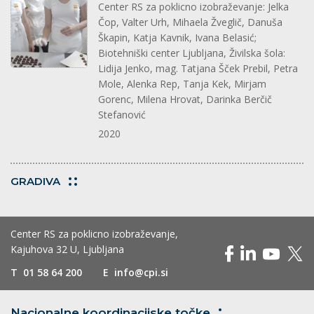
Center RS za poklicno izobraževanje: Jelka
Čop, Valter Urh, Mihaela Žveglič, Danuša
Škapin, Katja Kavnik, Ivana Belasić;
Biotehniški center Ljubljana, Živilska šola:
Lidija Jenko, mag. Tatjana Šček Prebil, Petra
Mole, Alenka Rep, Tanja Kek, Mirjam
Gorenc, Milena Hrovat, Darinka Berčič
Stefanović
2020
GRADIVA
Center RS za poklicno izobraževanje,
Kajuhova 32 U, Ljubljana
T
01 58 64 200
E
info@cpi.si
Nacionalne koordinacijske
točke