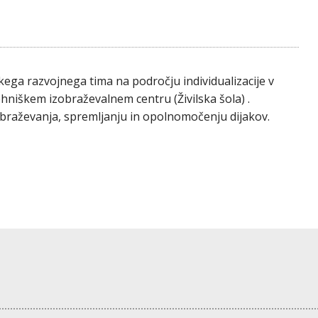
kega razvojnega tima na področju individualizacije v
niškem izobraževalnem centru (Živilska šola) .
izobraževanja, spremljanju in opolnomočenju dijakov.