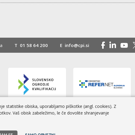
na
T
01 58 64 200
E
info@cpi.si
e statistike obiska, uporabljamo piškotke (angl. cookies). Z
otkov. Vaš obisk zabeležimo, le če dovolite shranjevanje
 Izvedba
BOSKO
JAM SE
SAMO OBVEZNI