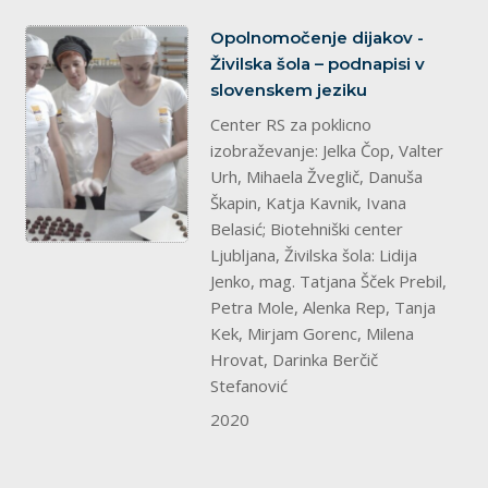
splet
Opolnomočenje dijakov -
Živilska šola – podnapisi v
slovenskem jeziku
Center RS za poklicno
izobraževanje: Jelka Čop, Valter
Urh, Mihaela Žveglič, Danuša
Škapin, Katja Kavnik, Ivana
Belasić; Biotehniški center
Ljubljana, Živilska šola: Lidija
Jenko, mag. Tatjana Šček Prebil,
Petra Mole, Alenka Rep, Tanja
Kek, Mirjam Gorenc, Milena
Hrovat, Darinka Berčič
Stefanović
2020