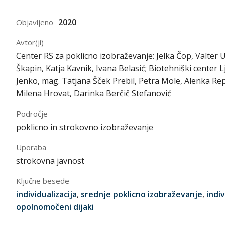
2020
Objavljeno
Avtor(ji)
Center RS za poklicno izobraževanje: Jelka Čop, Valter 
Škapin, Katja Kavnik, Ivana Belasić; Biotehniški center Lju
Jenko, mag. Tatjana Šček Prebil, Petra Mole, Alenka Re
Milena Hrovat, Darinka Berčič Stefanović
Področje
poklicno in strokovno izobraževanje
Uporaba
strokovna javnost
Ključne besede
individualizacija
,
srednje poklicno izobraževanje
,
indi
opolnomočeni dijaki