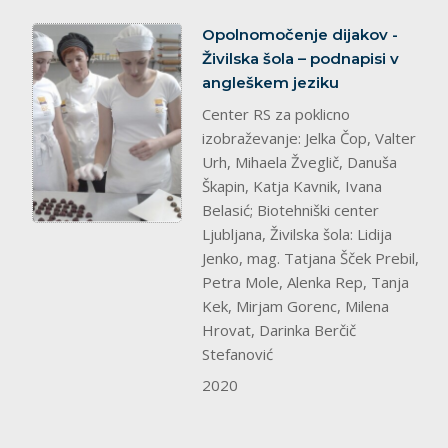
splet
Opolnomočenje dijakov -
Živilska šola – podnapisi v
angleškem jeziku
Center RS za poklicno
izobraževanje: Jelka Čop, Valter
Urh, Mihaela Žveglič, Danuša
Škapin, Katja Kavnik, Ivana
Belasić; Biotehniški center
Ljubljana, Živilska šola: Lidija
Jenko, mag. Tatjana Šček Prebil,
Petra Mole, Alenka Rep, Tanja
Kek, Mirjam Gorenc, Milena
Hrovat, Darinka Berčič
Stefanović
2020