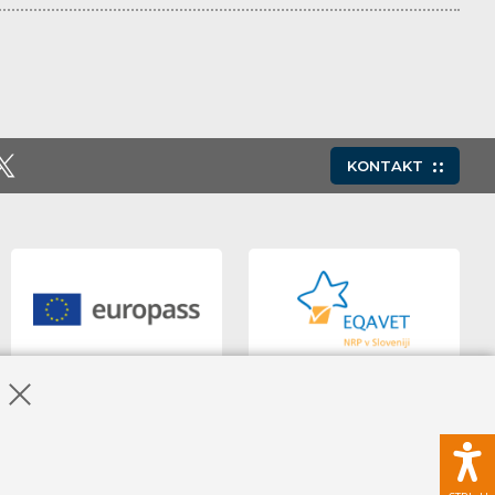
KONTAKT
Skrij obvestilo o piškotkih