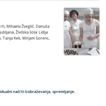
Urh, Mihaela Žveglič, Danuša
bljana, Živilska šola: Lidija
p, Tanja Kek, Mirjam Gorenc,
vidualni načrti Izobraževanja
,
spremljanje
,