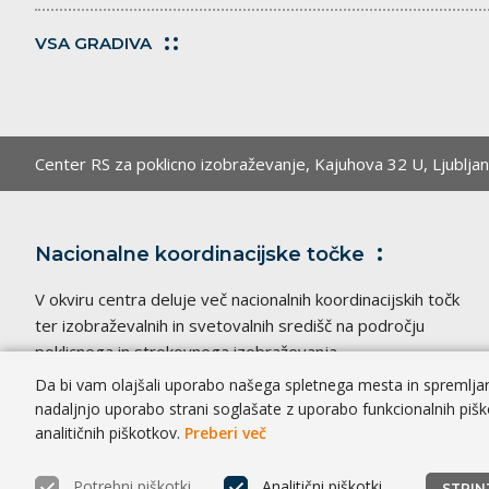
VSA GRADIVA
Center RS za poklicno izobraževanje,
Kajuhova 32 U, Ljublja
Nacionalne koordinacijske
točke
V okviru centra deluje več nacionalnih koordinacijskih točk
ter izobraževalnih in svetovalnih središč na področju
poklicnega in strokovnega izobraževanja.
Da bi vam olajšali uporabo našega spletnega mesta in spremljanj
nadaljnjo uporabo strani soglašate z uporabo funkcionalnih pišk
analitičnih piškotkov.
Preberi več
Dostopnost
|
Zasebnost
|
Piškotki
® CPI 2026 |
Potrebni piškotki
Analitični piškotki
STRIN