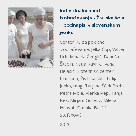
splet
Individualni načrti
izobraževanja - Živilska šola
– podnapisi v slovenskem
jeziku
Center RS za poklicno
izobraževanje: Jelka Čop, Valter
Urh, Mihaela Žveglič, Danuša
Škapin, Katja Kavnik, Ivana
Belasić; Biotehniški center
Ljubljana, Živilska šola: Lidija
Jenko, mag. Tatjana Šček Prebil,
Petra Mole, Alenka Rep, Tanja
Kek, Mirjam Gorenc, Milena
Hrovat, Darinka Berčič
Stefanović
2020