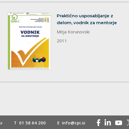
dokument
Praktično usposabljanje z
delom, vodnik za mentorje
Mitja Korunovski
2011
na
T
01 58 64 200
E
info@cpi.si