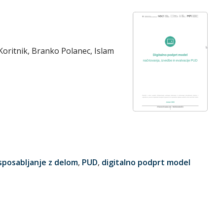
Koritnik, Branko Polanec, Islam
sposabljanje z delom
,
PUD
,
digitalno podprt model