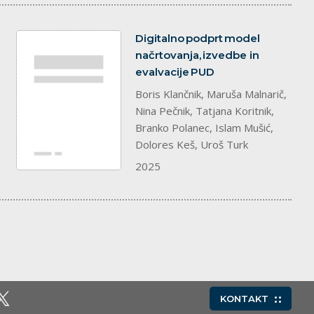
dokument
Digitalno podprt model
načrtovanja, izvedbe in
evalvacije PUD
Boris Klančnik, Maruša Malnarič,
Nina Pečnik, Tatjana Koritnik,
Branko Polanec, Islam Mušić,
Dolores Keš, Uroš Turk
2025
KONTAKT