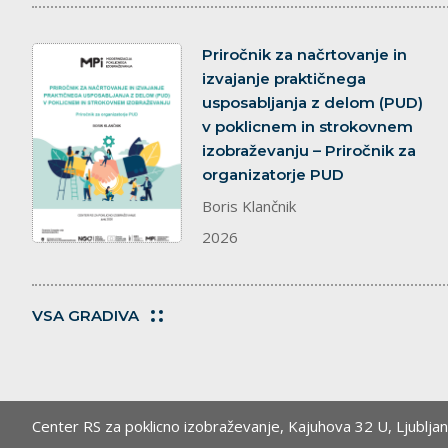
dokument
Priročnik za načrtovanje in
izvajanje praktičnega
usposabljanja z delom (PUD)
v poklicnem in strokovnem
izobraževanju – Priročnik za
organizatorje PUD
Boris Klančnik
2026
VSA GRADIVA
Center RS za poklicno izobraževanje,
Kajuhova 32 U, Ljublja