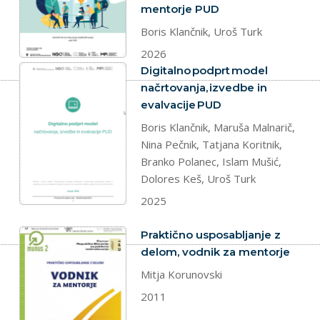
mentorje PUD
Boris Klančnik, Uroš Turk
2026
dokument
Digitalno podprt model
načrtovanja, izvedbe in
evalvacije PUD
Boris Klančnik, Maruša Malnarič,
Nina Pečnik, Tatjana Koritnik,
Branko Polanec, Islam Mušić,
Dolores Keš, Uroš Turk
2025
dokument
Praktično usposabljanje z
delom, vodnik za mentorje
Mitja Korunovski
2011