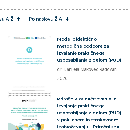
vu A-Ž
Po naslovu Ž-A
dokument
Model didaktično
metodične podpore za
izvajanje praktičnega
usposabljanja z delom (PUD)
dr. Danijela Makovec Radovan
2026
dokument
Priročnik za načrtovanje in
izvajanje praktičnega
usposabljanja z delom (PUD)
v poklicnem in strokovnem
izobraževanju – Priročnik za