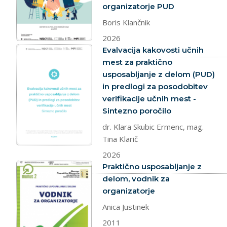
organizatorje PUD
Boris Klančnik
2026
dokument
Evalvacija kakovosti učnih
mest za praktično
usposabljanje z delom (PUD)
in predlogi za posodobitev
verifikacije učnih mest -
Sintezno poročilo
dr. Klara Skubic Ermenc, mag.
Tina Klarič
2026
dokument
Praktično usposabljanje z
delom, vodnik za
organizatorje
Anica Justinek
2011