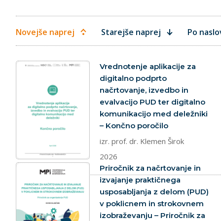
Novejše naprej
Starejše naprej
Po naslo
dokument
Vrednotenje aplikacije za
digitalno podprto
načrtovanje, izvedbo in
evalvacijo PUD ter digitalno
komunikacijo med deležniki
– Končno poročilo
izr. prof. dr. Klemen Širok
2026
dokument
Priročnik za načrtovanje in
izvajanje praktičnega
usposabljanja z delom (PUD)
v poklicnem in strokovnem
izobraževanju – Priročnik za