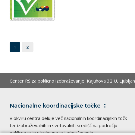
1
2
Center RS za poklicno izobraževanje,
Kajuhova 32 U, Ljublja
Nacionalne koordinacijske
točke
V okviru centra deluje več nacionalnih koordinacijskih točk
ter izobraževalnih in svetovalnih središč na področju
poklicnega in strokovnega izobraževanja.