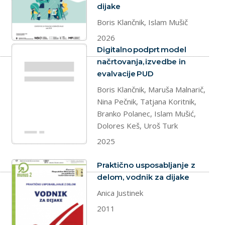
dijake
Boris Klančnik, Islam Mušič
2026
dokument
Digitalno podprt model
načrtovanja, izvedbe in
evalvacije PUD
Boris Klančnik, Maruša Malnarič,
Nina Pečnik, Tatjana Koritnik,
Branko Polanec, Islam Mušić,
Dolores Keš, Uroš Turk
2025
dokument
Praktično usposabljanje z
delom, vodnik za dijake
Anica Justinek
2011