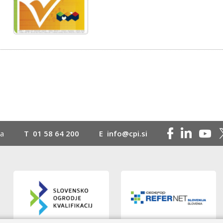
na
T
01 58 64 200
E
info@cpi.si