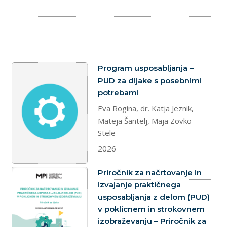
dokument
Program usposabljanja –
PUD za dijake s posebnimi
potrebami
Eva Rogina, dr. Katja Jeznik,
Mateja Šantelj, Maja Zovko
Stele
2026
dokument
Priročnik za načrtovanje in
izvajanje praktičnega
usposabljanja z delom (PUD)
v poklicnem in strokovnem
izobraževanju – Priročnik za