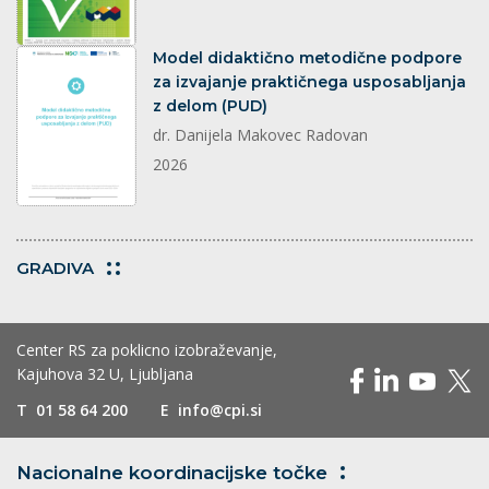
dokument
Model didaktično metodične podpore
za izvajanje praktičnega usposabljanja
z delom (PUD)
dr. Danijela Makovec Radovan
2026
GRADIVA
Center RS za poklicno izobraževanje,
Kajuhova 32 U, Ljubljana
T
01 58 64 200
E
info@cpi.si
Nacionalne koordinacijske
točke