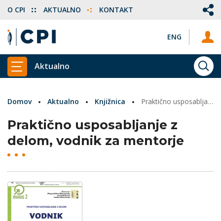
O CPI
AKTUALNO
KONTAKT
ENG
Aktualno
ISKA
PRIKAŽI GLAVNI MENI
Domov
Aktualno
Knjižnica
Praktično usposabljanje z delom, vodnik za mentorje
Praktično usposabljanje z
delom, vodnik za mentorje