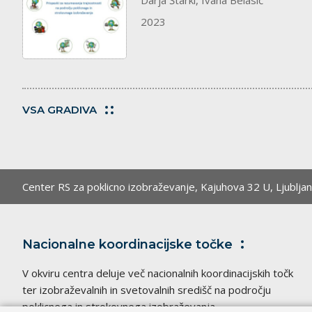
Darja Štarkl, Ivana Belasić
2023
VSA GRADIVA
Center RS za poklicno izobraževanje,
Kajuhova 32 U, Ljublja
Nacionalne koordinacijske
točke
V okviru centra deluje več nacionalnih koordinacijskih točk
ter izobraževalnih in svetovalnih središč na področju
poklicnega in strokovnega izobraževanja.