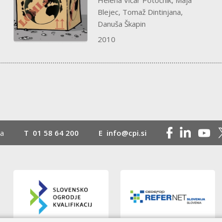
Helena Vičar Potočnik, Maja
Blejec, Tomaž Dintinjana,
Danuša Škapin
2010
na
T
01 58 64 200
E
info@cpi.si