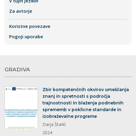
V tujih jezikih
Za avtorje
Koristne povezave
Pogoji uporabe
GRADIVA
dokument
Zbir kompetenčnih okvirov umeščanja
znanj in spretnosti s področja
trajnostnosti in blaženja podnebnih
sprememb v poklicne standarde in
izobraževalne programe
Darja Štarkl
2024