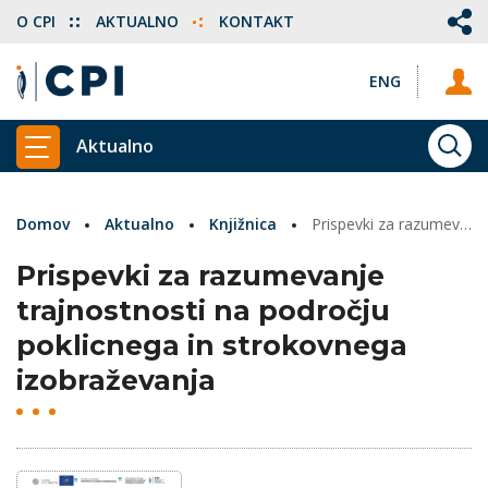
O CPI
AKTUALNO
KONTAKT
ENG
Aktualno
ISKA
PRIKAŽI GLAVNI MENI
Domov
Aktualno
Knjižnica
Prispevki za razumevanje trajnostnosti na področju poklicnega in strokovnega izobraževanja
Prispevki za razumevanje
trajnostnosti na področju
poklicnega in strokovnega
izobraževanja