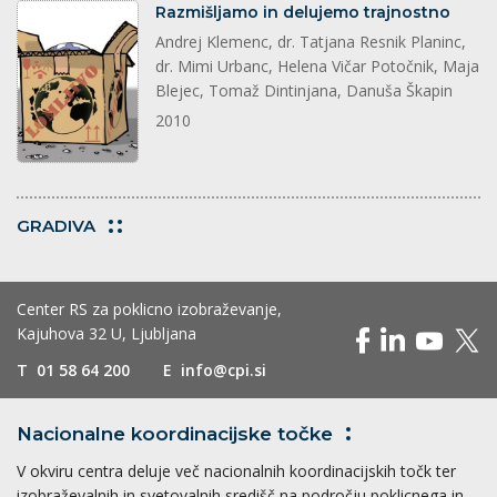
splet
Razmišljamo in delujemo trajnostno
Andrej Klemenc, dr. Tatjana Resnik Planinc,
dr. Mimi Urbanc, Helena Vičar Potočnik, Maja
Blejec, Tomaž Dintinjana, Danuša Škapin
2010
GRADIVA
Center RS za poklicno izobraževanje,
Kajuhova 32 U, Ljubljana
T
01 58 64 200
E
info@cpi.si
Nacionalne koordinacijske
točke
V okviru centra deluje več nacionalnih koordinacijskih točk ter
izobraževalnih in svetovalnih središč na področju poklicnega in