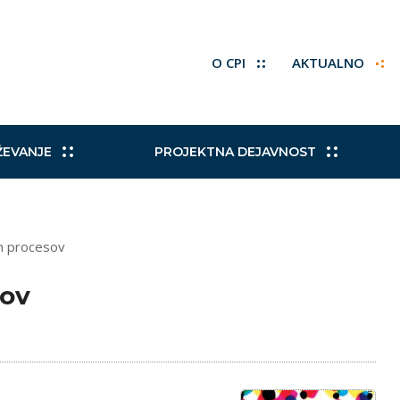
O CPI
AKTUALNO
ŽEVANJE
PROJEKTNA DEJAVNOST
 standardi
e in evalvacijske študije
 okrevanje in odpornost
 strateški dokumenti EU
Področni odbori za PS
Kakovost PSI
Erasmus+
Nacionalne koordinacijs
ih procesov
ne poklicne kvalifikacije
NG
e mreže
Programi PSUI
Izvajanje izobraževalni
Slovensko predsedovanj
2021
sov
 izobraževanju
Učbeniki in učna tehnolo
če PSI