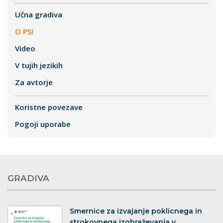
Učna gradiva
O PSI
Video
V tujih jezikih
Za avtorje
Koristne povezave
Pogoji uporabe
GRADIVA
dokument
Smernice za izvajanje poklicnega in
strokovnega izobraževanja v