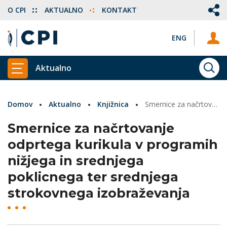
O CPI
AKTUALNO
KONTAKT
ENG
Aktualno
ISKA
PRIKAŽI GLAVNI MENI
Domov
Aktualno
Knjižnica
Smernice za načrtovanje odprtega kurikula v programih nižjega in srednjega poklicnega ter srednjega strokovnega izobraževanja
Smernice za načrtovanje
odprtega kurikula v programih
nižjega in srednjega
poklicnega ter srednjega
strokovnega izobraževanja