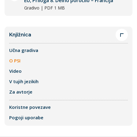
EU, Priloga 8: Delno poročilo – Francija
Gradivo | PDF 1 MB
Knjižnica
Učna gradiva
O PSI
Video
V tujih jezikih
Za avtorje
Koristne povezave
Pogoji uporabe