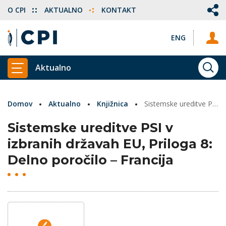
O CPI
AKTUALNO
KONTAKT
ENG
Aktualno
ISKA
PRIKAŽI GLAVNI MENI
Domov
Aktualno
Knjižnica
Sistemske ureditve PSI v izbranih državah EU, Priloga 8: Delno poročilo – Francija
Sistemske ureditve PSI v
izbranih državah EU, Priloga 8:
Delno poročilo – Francija