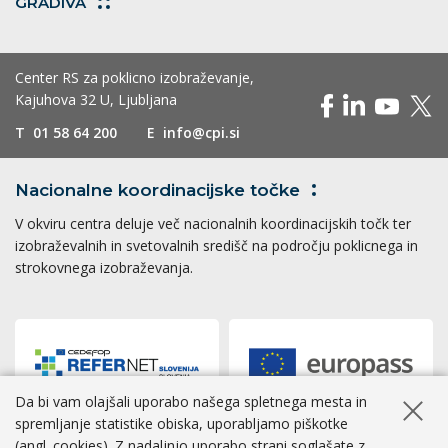
GRADIVA
Center RS za poklicno izobraževanje,
Kajuhova 32 U, Ljubljana
T
01 58 64 200
E
info@cpi.si
Nacionalne koordinacijske
točke
V okviru centra deluje več nacionalnih koordinacijskih točk ter
izobraževalnih in svetovalnih središč na področju poklicnega in
strokovnega izobraževanja.
Da bi vam olajšali uporabo našega spletnega mesta in
Skrij ob
spremljanje statistike obiska, uporabljamo piškotke
(angl. cookies). Z nadaljnjo uporabo strani soglašate z