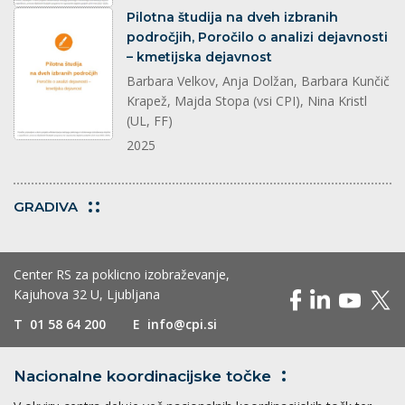
dokument
Pilotna študija na dveh izbranih
področjih, Poročilo o analizi dejavnosti
– kmetijska dejavnost
Barbara Velkov, Anja Dolžan, Barbara Kunčič
Krapež, Majda Stopa (vsi CPI), Nina Kristl
(UL, FF)
2025
GRADIVA
Center RS za poklicno izobraževanje,
Kajuhova 32 U, Ljubljana
T
01 58 64 200
E
info@cpi.si
Nacionalne koordinacijske
točke