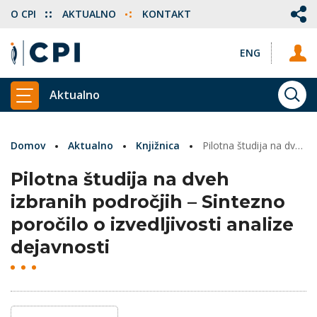
O CPI
AKTUALNO
KONTAKT
ENG
Aktualno
ISKA
PRIKAŽI GLAVNI MENI
Domov
Aktualno
Knjižnica
Pilotna študija na dveh izbranih področjih – Sintezno poročilo o izvedljivosti analize dejavnosti
Pilotna študija na dveh
izbranih področjih – Sintezno
poročilo o izvedljivosti analize
dejavnosti