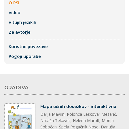
O PSI
Video
V tujih jezikih
Za avtorje
Koristne povezave
Pogoji uporabe
GRADIVA
dokument
Mapa učnih dosežkov - interaktivna
Darja Mavrin, Polonca Leskovar Mesarič,
Nataša Tekavec, Helena Marolt, Monja
Sobočan, Špela Pogačnik Nose, Danuša