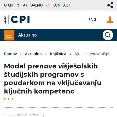
O CPI
AKTUALNO
KONTAKT
ENG
Aktualno
ISKA
PRIKAŽI GLAVNI MENI
Domov
Aktualno
Knjižnica
Model prenove višješolskih študijskih programov s poudarkom na vključevanju ključnih kompetenc
Model prenove višješolskih
študijskih programov s
poudarkom na vključevanju
ključnih kompetenc