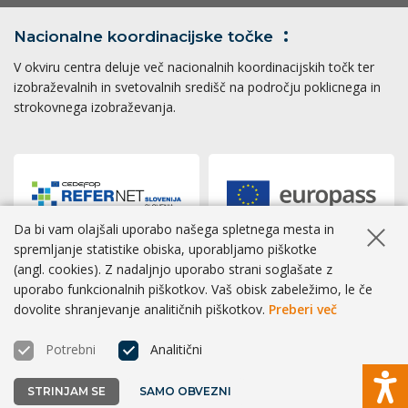
Nacionalne koordinacijske
točke
V okviru centra deluje več nacionalnih koordinacijskih točk ter
izobraževalnih in svetovalnih središč na področju poklicnega in
strokovnega izobraževanja.
Da bi vam olajšali uporabo našega spletnega mesta in
Skrij ob
spremljanje statistike obiska, uporabljamo piškotke
(angl. cookies). Z nadaljnjo uporabo strani soglašate z
Dostopnost
|
Zasebnost
|
Piškotki
uporabo funkcionalnih piškotkov. Vaš obisk zabeležimo, le če
dovolite shranjevanje analitičnih piškotkov.
Preberi več
® CPI 2026 | Izvedba
BOSKO
Potrebni
Analitični
STRINJAM SE
SAMO OBVEZNI