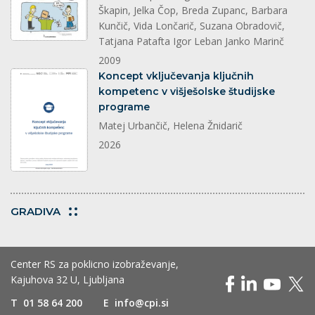
Škapin, Jelka Čop, Breda Zupanc, Barbara
Kunčič, Vida Lončarič, Suzana Obradovič,
Tatjana Patafta Igor Leban Janko Marinč
2009
dokument
Koncept vključevanja ključnih
kompetenc v višješolske študijske
programe
Matej Urbančič, Helena Žnidarič
2026
GRADIVA
Center RS za poklicno izobraževanje,
Kajuhova 32 U, Ljubljana
T
01 58 64 200
E
info@cpi.si