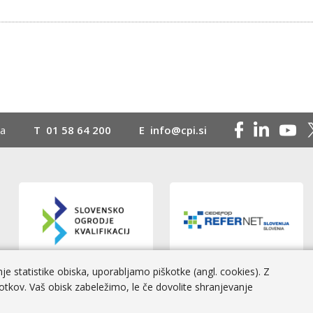
na
T
01 58 64 200
E
info@cpi.si
e statistike obiska, uporabljamo piškotke (angl. cookies). Z
otkov. Vaš obisk zabeležimo, le če dovolite shranjevanje