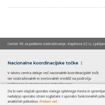
Center RS za poklicno izobraževanje,
Kajuhova 32 U, Ljublja
Nacionalne koordinacijske
točke
V okviru centra deluje več nacionalnih koordinacijskih točk
ter izobraževalnih in svetovalnih središč na področju
poklicnega in strokovnega izobraževanja.
Da bi vam olajšali uporabo našega spletnega mesta in spremljanj
nadaljnjo uporabo strani soglašate z uporabo funkcionalnih pišk
analitičnih piškotkov.
Preberi več