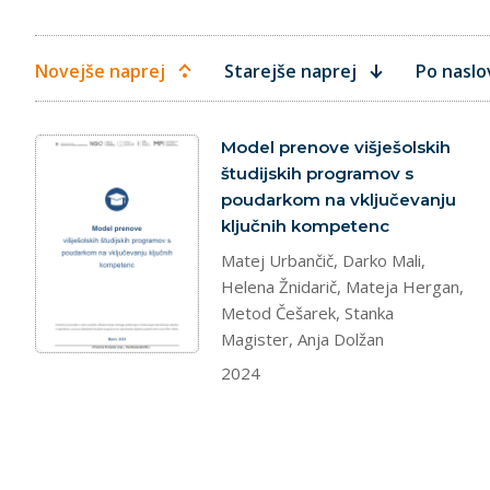
Novejše naprej
Starejše naprej
Po naslo
dokument
Model prenove višješolskih
študijskih programov s
poudarkom na vključevanju
ključnih kompetenc
Matej Urbančič, Darko Mali,
Helena Žnidarič, Mateja Hergan,
Metod Češarek, Stanka
Magister, Anja Dolžan
2024