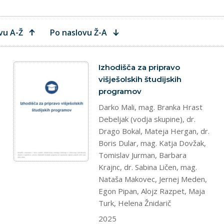
vu A-Ž
Po naslovu Ž-A
dokument
Izhodišča za pripravo
višješolskih študijskih
programov
Darko Mali, mag. Branka Hrast
Debeljak (vodja skupine), dr.
Drago Bokal, Mateja Hergan, dr.
Boris Dular, mag. Katja Dovžak,
Tomislav Jurman, Barbara
Krajnc, dr. Sabina Ličen, mag.
Nataša Makovec, Jernej Meden,
Egon Pipan, Alojz Razpet, Maja
Turk, Helena Žnidarič
2025