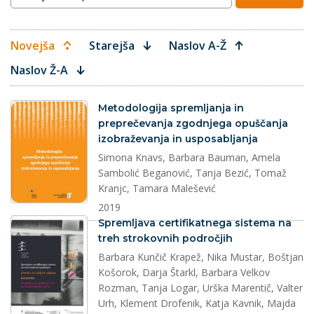
Novejša
Starejša
Naslov A-Ž
Naslov Ž-A
dokument
Metodologija spremljanja in
preprečevanja zgodnjega opuščanja
izobraževanja in usposabljanja
Simona Knavs, Barbara Bauman, Amela
Sambolić Beganović, Tanja Bezić, Tomaž
Kranjc, Tamara Malešević
2019
dokument
Spremljava certifikatnega sistema na
treh strokovnih področjih
Barbara Kunčič Krapež, Nika Mustar, Boštjan
Košorok, Darja Štarkl, Barbara Velkov
Rozman, Tanja Logar, Urška Marentič, Valter
Urh, Klement Drofenik, Katja Kavnik, Majda