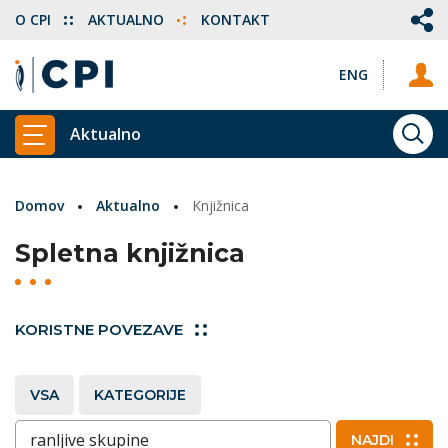
O CPI
AKTUALNO
KONTAKT
ENG
Aktualno
ISKA
PRIKAŽI GLAVNI MENI
Domov
Aktualno
Knjižnica
Spletna knjižnica
KORISTNE POVEZAVE
VSA
KATEGORIJE
Vnesite ključne besede
NAJDI