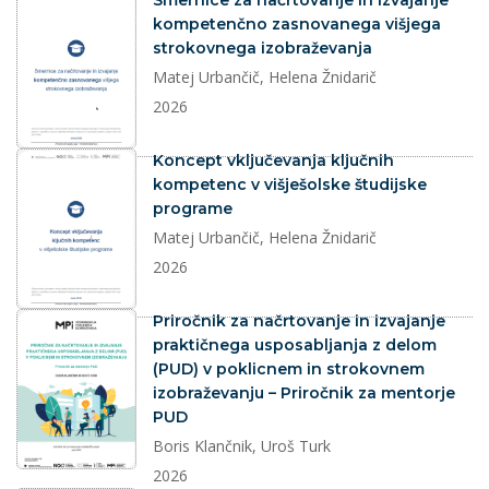
Smernice za načrtovanje in izvajanje
kompetenčno zasnovanega višjega
strokovnega izobraževanja
Matej Urbančič, Helena Žnidarič
2026
dokument
Koncept vključevanja ključnih
kompetenc v višješolske študijske
programe
Matej Urbančič, Helena Žnidarič
2026
dokument
Priročnik za načrtovanje in izvajanje
praktičnega usposabljanja z delom
(PUD) v poklicnem in strokovnem
izobraževanju – Priročnik za mentorje
PUD
Boris Klančnik, Uroš Turk
2026