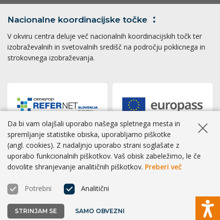
Nacionalne koordinacijske
točke
V okviru centra deluje več nacionalnih koordinacijskih točk ter
izobraževalnih in svetovalnih središč na področju poklicnega in
strokovnega izobraževanja.
Da bi vam olajšali uporabo našega spletnega mesta in
Skrij ob
spremljanje statistike obiska, uporabljamo piškotke
(angl. cookies). Z nadaljnjo uporabo strani soglašate z
Dostopnost
|
Zasebnost
|
Piškotki
uporabo funkcionalnih piškotkov. Vaš obisk zabeležimo, le če
dovolite shranjevanje analitičnih piškotkov.
Preberi več
® CPI 2026 | Izvedba
BOSKO
Potrebni
Analitični
STRINJAM SE
SAMO OBVEZNI