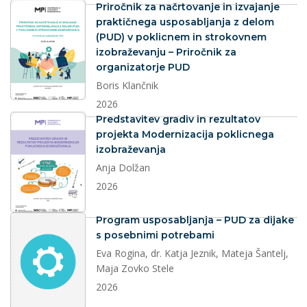
dokument
Priročnik za načrtovanje in izvajanje
praktičnega usposabljanja z delom
(PUD) v poklicnem in strokovnem
izobraževanju – Priročnik za
organizatorje PUD
Boris Klančnik
2026
dokument
Predstavitev gradiv in rezultatov
projekta Modernizacija poklicnega
izobraževanja
Anja Dolžan
2026
dokument
Program usposabljanja – PUD za dijake
s posebnimi potrebami
Eva Rogina, dr. Katja Jeznik, Mateja Šantelj,
Maja Zovko Stele
2026