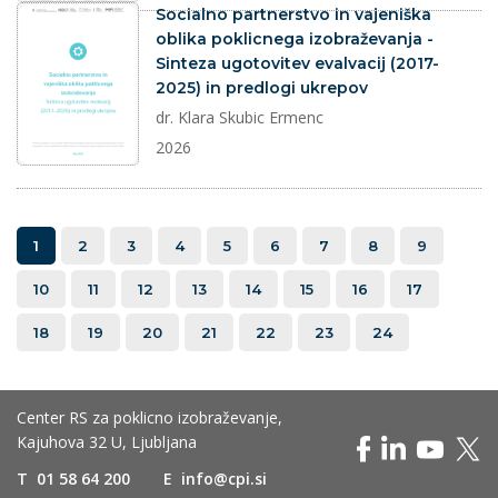
dokument
Socialno partnerstvo in vajeniška
oblika poklicnega izobraževanja -
Sinteza ugotovitev evalvacij (2017-
2025) in predlogi ukrepov
dr. Klara Skubic Ermenc
2026
1
2
3
4
5
6
7
8
9
10
11
12
13
14
15
16
17
18
19
20
21
22
23
24
Center RS za poklicno izobraževanje,
Kajuhova 32 U, Ljubljana
T
01 58 64 200
E
info@cpi.si