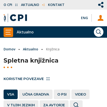
O CPI
AKTUALNO
KONTAKT
ENG
Aktualno
ISKA
PRIKAŽI GLAVNI MENI
Domov
Aktualno
Knjižnica
Spletna knjižnica
KORISTNE POVEZAVE
VSA
UČNA GRADIVA
O PSI
VIDEO
V TUJIH JEZIKIH
ZA AVTORJE