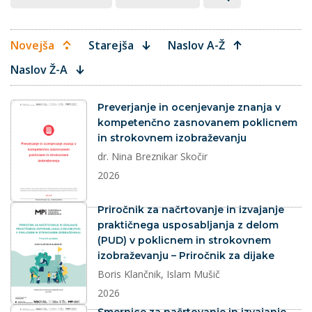
Novejša
Starejša
Naslov A-Ž
Naslov Ž-A
dokument
Preverjanje in ocenjevanje znanja v
kompetenčno zasnovanem poklicnem
in strokovnem izobraževanju
dr. Nina Breznikar Skočir
2026
dokument
Priročnik za načrtovanje in izvajanje
praktičnega usposabljanja z delom
(PUD) v poklicnem in strokovnem
izobraževanju – Priročnik za dijake
Boris Klančnik, Islam Mušič
2026
dokument