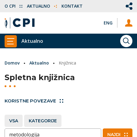
O CPI
AKTUALNO
KONTAKT
ENG
Aktualno
ISKA
PRIKAŽI GLAVNI MENI
Domov
Aktualno
Knjižnica
Spletna knjižnica
KORISTNE POVEZAVE
VSA
KATEGORIJE
Vnesite ključne besede
NAJDI