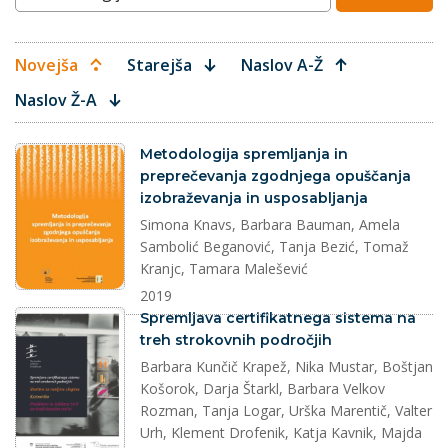
Novejša
Starejša
Naslov A-Ž
Naslov Ž-A
dokument
Metodologija spremljanja in
preprečevanja zgodnjega opuščanja
izobraževanja in usposabljanja
Simona Knavs, Barbara Bauman, Amela
Sambolić Beganović, Tanja Bezić, Tomaž
Kranjc, Tamara Malešević
2019
dokument
Spremljava certifikatnega sistema na
treh strokovnih področjih
Barbara Kunčič Krapež, Nika Mustar, Boštjan
Košorok, Darja Štarkl, Barbara Velkov
Rozman, Tanja Logar, Urška Marentič, Valter
Urh, Klement Drofenik, Katja Kavnik, Majda