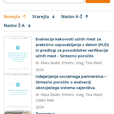
Novejša
Starejša
Naslov A-Ž
Naslov Ž-A
dokument
Evalvacija kakovosti učnih mest za
praktično usposabljanje z delom (PUD)
in predlogi za posodobitev verifikacije
učnih mest - Sintezno poročilo
dr. Klara Skubic Ermenc, mag. Tina Klarič
2026
dokument
Udejanjanje socialnega partnerstva –
Sintezno poročilo o evalvaciji
obstoječega sistema vajeništva
dr. Klara Skubic Ermenc, mag. Tina Klarič,
Darko Mali
2024
dokument