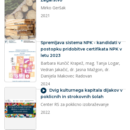
Žagarstvo
Mirko Geršak
2021
dokument
Spremljava sistema NPK - kandidati v
postopku pridobitve certifikata NPK v
letu 2023
Barbara Kunčič Krapež, mag. Tanja Logar,
Vedran Jakačić, dr. Jasna Mažgon, dr.
Danijela Makovec Radovan
2024
video
Dvig kulturnega kapitala dijakov v
poklicnih in strokovnih šolah
Center RS za poklicno izobraževanje
2022