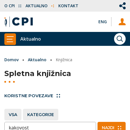
O CPI
AKTUALNO
KONTAKT
ENG
Aktualno
ISKA
PRIKAŽI GLAVNI MENI
Domov
Aktualno
Knjižnica
Spletna knjižnica
KORISTNE POVEZAVE
VSA
KATEGORIJE
Vnesite ključne besede
NAJDI