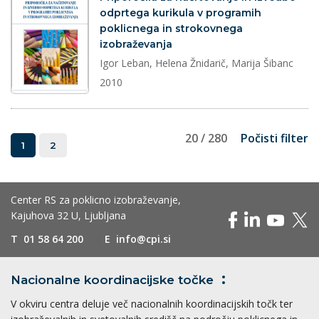
odprtega kurikula v programih
poklicnega in strokovnega
izobraževanja
Igor Leban, Helena Žnidarič, Marija Šibanc
2010
20 / 280
Počisti filter
1
2
Center RS za poklicno izobraževanje,
Kajuhova 32 U, Ljubljana
T
01 58 64 200
E
info@cpi.si
Nacionalne koordinacijske
točke
V okviru centra deluje več nacionalnih koordinacijskih točk ter