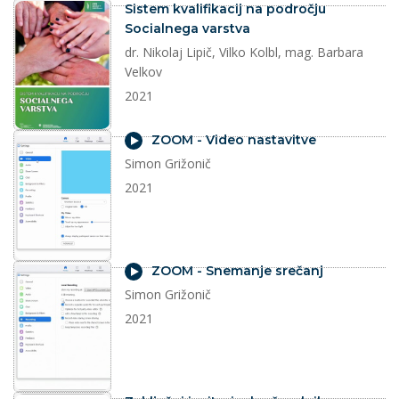
dokument
Sistem kvalifikacij na področju
Socialnega varstva
dr. Nikolaj Lipič, Vilko Kolbl, mag. Barbara
Velkov
2021
video
ZOOM - Video nastavitve
Simon Grižonič
2021
video
ZOOM - Snemanje srečanj
Simon Grižonič
2021