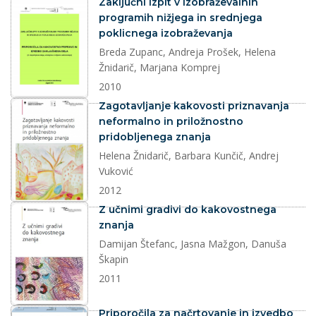
dokument
Zaključni izpit v izobraževalnih
programih nižjega in srednjega
poklicnega izobraževanja
Breda Zupanc, Andreja Prošek, Helena
Žnidarič, Marjana Komprej
2010
dokument
Zagotavljanje kakovosti priznavanja
neformalno in priložnostno
pridobljenega znanja
Helena Žnidarič, Barbara Kunčič, Andrej
Vuković
2012
dokument
Z učnimi gradivi do kakovostnega
znanja
Damijan Štefanc, Jasna Mažgon, Danuša
Škapin
2011
dokument
Priporočila za načrtovanje in izvedbo