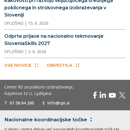
kakovosti pri razvoju vključujočega srednjega
poklicnega in strokovnega izobraževanja v
Sloveniji
SPLOŠNO
| 15. 6. 2026
Odprte prijave na nacionalno tekmovanje
SloveniaSkills 2027
SPLOŠNO
| 3. 6. 2026
VSE NOVICE
OBVESTILA
Center RS za poklicno izobraževanje,
Kajuhova 32 U, Ljubljana
T
01 58 64 200
E
info@cpi.si
Nacionalne koordinacijske
točke
V okviru centra deluje več nacionalnih koordinacijskih točk ter