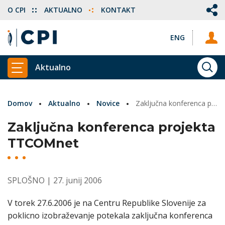
O CPI
AKTUALNO
KONTAKT
ENG
Aktualno
ISKA
PRIKAŽI GLAVNI MENI
Domov
Aktualno
Novice
Zaključna konferenca projekta TTCOMnet
Zaključna konferenca projekta
TTCOMnet
SPLOŠNO
| 27. junij 2006
V torek 27.6.2006 je na Centru Republike Slovenije za
poklicno izobraževanje potekala zaključna konferenca