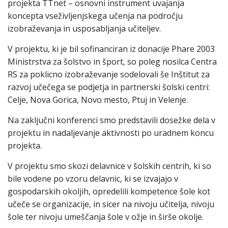
projekta TTnet – osnovni instrument uvajanja
koncepta vseživljenjskega učenja na področju
izobraževanja in usposabljanja učiteljev.
V projektu, ki je bil sofinanciran iz donacije Phare 2003
Ministrstva za šolstvo in šport, so poleg nosilca Centra
RS za poklicno izobraževanje sodelovali še Inštitut za
razvoj učečega se podjetja in partnerski šolski centri:
Celje, Nova Gorica, Novo mesto, Ptuj in Velenje.
Na zaključni konferenci smo predstavili dosežke dela v
projektu in nadaljevanje aktivnosti po uradnem koncu
projekta.
V projektu smo skozi delavnice v šolskih centrih, ki so
bile vodene po vzoru delavnic, ki se izvajajo v
gospodarskih okoljih, opredelili kompetence šole kot
učeče se organizacije, in sicer na nivoju učitelja, nivoju
šole ter nivoju umeščanja šole v ožje in širše okolje.