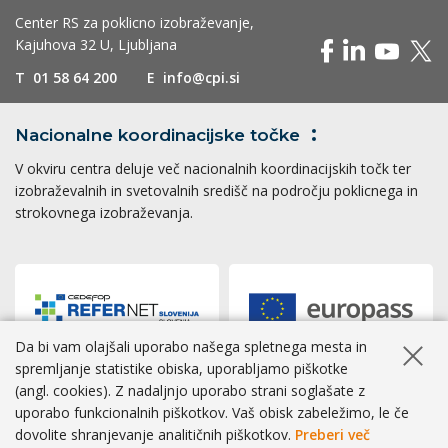
Center RS za poklicno izobraževanje,
Kajuhova 32 U, Ljubljana
T
01 58 64 200
E
info@cpi.si
Nacionalne koordinacijske
točke
V okviru centra deluje več nacionalnih koordinacijskih točk ter
izobraževalnih in svetovalnih središč na področju poklicnega in
strokovnega izobraževanja.
Da bi vam olajšali uporabo našega spletnega mesta in
Skrij ob
spremljanje statistike obiska, uporabljamo piškotke
(angl. cookies). Z nadaljnjo uporabo strani soglašate z
Dostopnost
|
Zasebnost
|
Piškotki
uporabo funkcionalnih piškotkov. Vaš obisk zabeležimo, le če
dovolite shranjevanje analitičnih piškotkov.
Preberi več