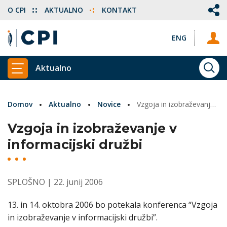
O CPI
AKTUALNO
KONTAKT
ENG
Aktualno
ISKA
PRIKAŽI GLAVNI MENI
Domov
Aktualno
Novice
Vzgoja in izobraževanje v informacijski družbi
Vzgoja in izobraževanje v
informacijski družbi
SPLOŠNO
| 22. junij 2006
13. in 14. oktobra 2006 bo potekala konferenca “Vzgoja
in izobraževanje v informacijski družbi”.