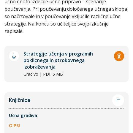
učno enoto izdelale učno pripravo – scenarije
poučevanja. Pri poučevanju določenega učnega sklopa
so načrtovale in v poučevanje vključile različne učne
strategije. Na koncu so učiteljice svoje izkušnje
zapisale.
Strategije učenja v programih
poklicnega in strokovnega
izobraževanja
Gradivo | PDF 5 MB
Knjižnica
Učna gradiva
O PSI