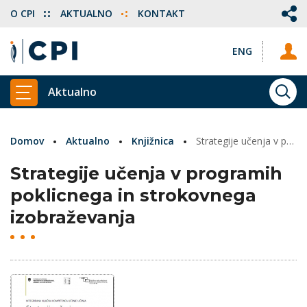
O CPI
AKTUALNO
KONTAKT
ENG
Aktualno
ISKA
PRIKAŽI GLAVNI MENI
Domov
Aktualno
Knjižnica
Strategije učenja v programih poklicnega in strokovnega izobraževanja
Strategije učenja v programih
poklicnega in strokovnega
izobraževanja