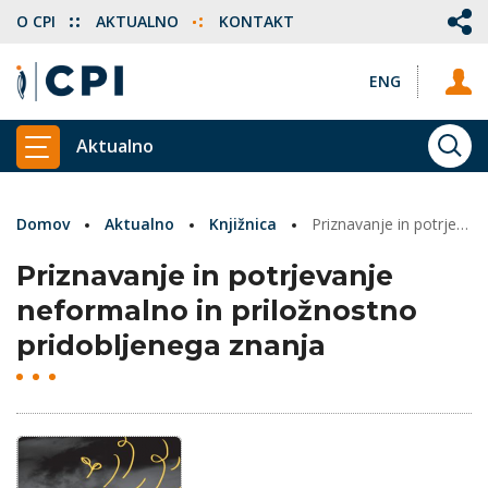
O CPI
AKTUALNO
KONTAKT
ENG
Aktualno
ISKA
PRIKAŽI GLAVNI MENI
Domov
Aktualno
Knjižnica
Priznavanje in potrjevanje neformalno in priložnostno pridobljenega znanja
Priznavanje in potrjevanje
neformalno in priložnostno
pridobljenega znanja