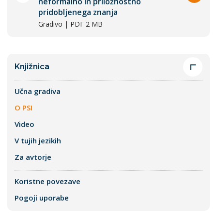
neformalno in priložnostno
pridobljenega znanja
Gradivo | PDF 2 MB
Knjižnica
Učna gradiva
O PSI
Video
V tujih jezikih
Za avtorje
Koristne povezave
Pogoji uporabe