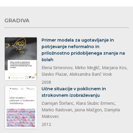
GRADIVA
dokument
Primer modela za ugotavljanje in
potrjevanje neformalno in
priložnostno pridobljenega znanja na
šolah
Elena Simeonov, Mirko Meglič, Marjana Kos,
Slavko Plazar, Aleksandra Barič Vovk
2008
dokument
Učne situacije v poklicnem in
strokovnem izobraževanju
Damijan Štefanc, Klara Skubic Ermenc,
Marko Radovan, Jasna Mažgon, Danijela
Makovec
2012