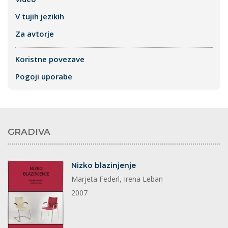
V tujih jezikih
Za avtorje
Koristne povezave
Pogoji uporabe
GRADIVA
dokument
Nizko blazinjenje
Marjeta Federl, Irena Leban
2007