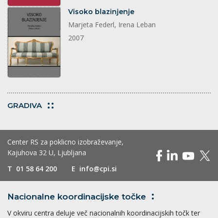
dokument
Visoko blazinjenje
Marjeta Federl, Irena Leban
2007
GRADIVA
Center RS za poklicno izobraževanje,
Kajuhova 32 U, Ljubljana
T
01 58 64 200
E
info@cpi.si
Nacionalne koordinacijske
točke
V okviru centra deluje več nacionalnih koordinacijskih točk ter