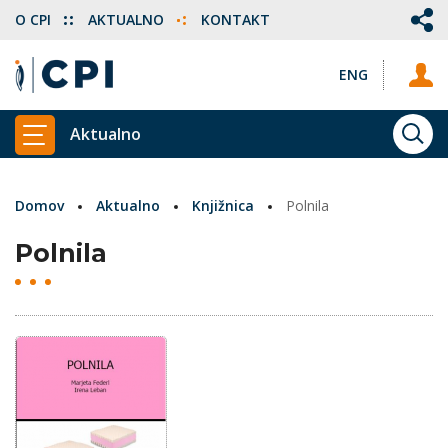
O CPI
AKTUALNO
KONTAKT
ENG
Aktualno
ISKA
PRIKAŽI GLAVNI MENI
Domov
Aktualno
Knjižnica
Polnila
Polnila