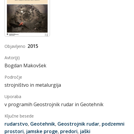
2015
Objavljeno
Avtor(ji)
Bogdan Makovšek
Področje
strojništvo in metalurgija
Uporaba
v programih Geostrojnik rudar in Geotehnik
Ključne besede
rudarstvo
,
Geotehnik
,
Geostrojnik rudar
,
podzemni
prostori
,
jamske proge
,
predori
,
jaški