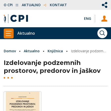
O CPI
AKTUALNO
KONTAKT
ENG
Aktualno
ISKA
PRIKAŽI GLAVNI MENI
Domov
Aktualno
Knjižnica
Izdelovanje podzemnih prostorov, predorov in jaškov
Izdelovanje podzemnih
prostorov, predorov in jaškov