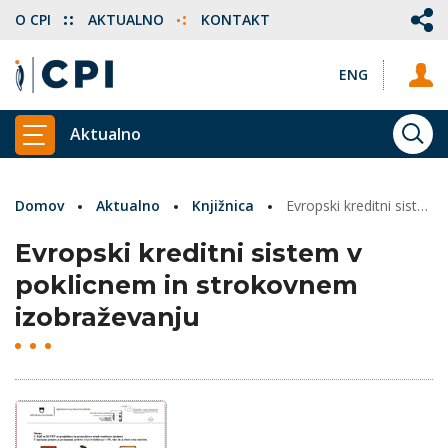
O CPI
AKTUALNO
KONTAKT
ENG
Aktualno
ISKA
PRIKAŽI GLAVNI MENI
Domov
Aktualno
Knjižnica
Evropski kreditni sistem v poklicnem in strokovnem izobraževanju
Evropski kreditni sistem v
poklicnem in strokovnem
izobraževanju